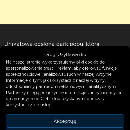
Unikatowa odsłona dark popu, którą
prezentuje Zoe Wees, przyniosła jej
Drogi Użytkowniku
popularność na całym świecie. Przełomowy
Na naszej stronie wykorzystujemy pliki cookie do
singiel „Control” z 2020 r., na samym Spotify
spersonalizowania treści i reklam, aby oferować funkcje
społecznościowe i analizować ruch w naszej witrynie.
ma już niemal 450 mln streamów. Piosenka
Informacje o tym, jak korzystasz z naszej witryny,
uzyskała złote i platynowe certyfikaty w kilku
udostępniamy partnerom reklamowym i analitycznym.
europejskich krajach, a także w USA. Zoe
Partnerzy mogą połączyć te informacje z innymi danymi
otrzymanymi od Ciebie lub uzyskanymi podczas
występowała m.in. na gali American Music
korzystania z ich usług.
Awards, a także w programach Jimmy’ego
Fallona, Jimmy’ego Kimmela i Jamesa
Akceptuję
Cordena.