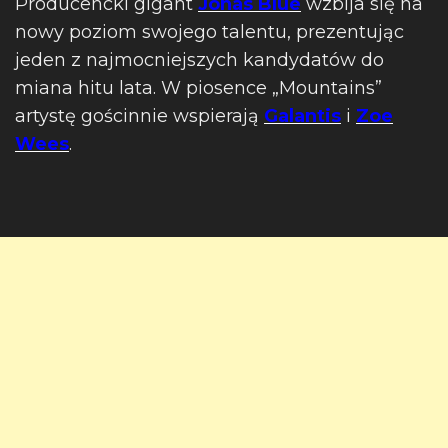
Producencki gigant
Jonas Blue
wzbija się na
nowy poziom swojego talentu, prezentując
jeden z najmocniejszych kandydatów do
miana hitu lata. W piosence „Mountains”
artystę gościnnie wspierają
Galantis
i
Zoe
Wees
.