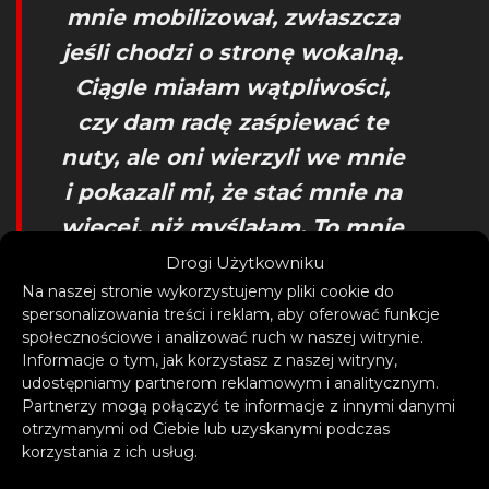
mnie mobilizował, zwłaszcza
jeśli chodzi o stronę wokalną.
Ciągle miałam wątpliwości,
czy dam radę zaśpiewać te
nuty, ale oni wierzyli we mnie
i pokazali mi, że stać mnie na
więcej, niż myślałam. To mnie
zmotywowało i poczułem, że
Drogi Użytkowniku
Na naszej stronie wykorzystujemy pliki cookie do
dam radę poradzić sobie ze
spersonalizowania treści i reklam, aby oferować funkcje
wszystkimi nowymi rzeczami
społecznościowe i analizować ruch w naszej witrynie.
Informacje o tym, jak korzystasz z naszej witryny,
w moim życiu.
udostępniamy partnerom reklamowym i analitycznym.
Partnerzy mogą połączyć te informacje z innymi danymi
– wspomina JJ.
otrzymanymi od Ciebie lub uzyskanymi podczas
korzystania z ich usług.