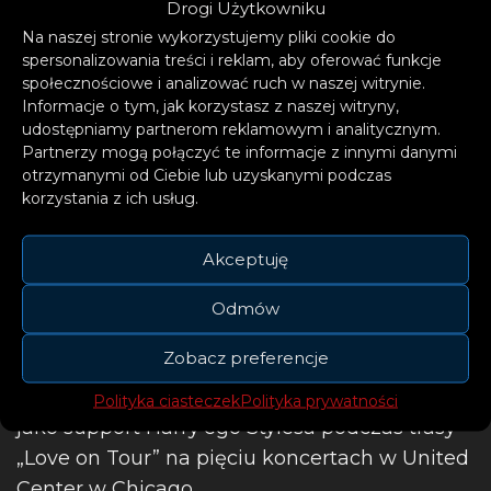
Drogi Użytkowniku
playliście byłego prezydenta Stanów
Na naszej stronie wykorzystujemy pliki cookie do
Zjednoczonych, Baracka Obamy.
spersonalizowania treści i reklam, aby oferować funkcje
społecznościowe i analizować ruch w naszej witrynie.
Informacje o tym, jak korzystasz z naszej witryny,
udostępniamy partnerom reklamowym i analitycznym.
Partnerzy mogą połączyć te informacje z innymi danymi
otrzymanymi od Ciebie lub uzyskanymi podczas
korzystania z ich usług.
Akceptuję
W zeszłym roku Jessie dała świetne występy
Odmów
na głównych scenach Glastonbury, Primavera
Zobacz preferencje
Sound i Open’er Festivalu. W październiku
udała się w trasę po Stanach Zjednoczonych
Polityka ciasteczek
Polityka prywatności
jako support Harry’ego Stylesa podczas trasy
„Love on Tour” na pięciu koncertach w United
Center w Chicago.