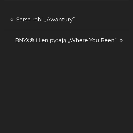
Nawigacja
Sarsa robi „Awantury”
wpisu
BNYX® i Len pytają „Where You Been”