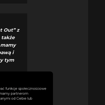
t Out” z
 także
ie mamy
bawą i
zy tym
ować funkcje społecznościowe
tępniamy partnerom
anymi od Ciebie lub