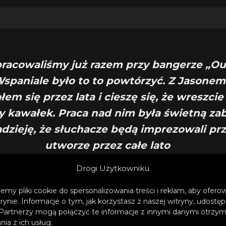
a pracowaliśmy już razem przy bangerze „Ou
 Wspaniale było to to powtórzyć. Z Jasonem
łem się przez lata i cieszę się, że wreszc
 kawałek. Praca nad nim była świetną za
zieję, że słuchacze będą imprezowali pr
utworze przez całe lato
Drogi Użytkowniku
– uzupełnia Joel Corry.
emy pliki cookie do spersonalizowania treści i reklam, aby ofer
trynie. Informacje o tym, jak korzystasz z naszej witryny, udos
Partnerzy mogą połączyć te informacje z innymi danymi otrzym
ia z ich usług.