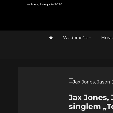
Skip
niedziela, 9 sierpnia 2026
to
content
Wiadomości
Music
Jax Jones,
singlem „To