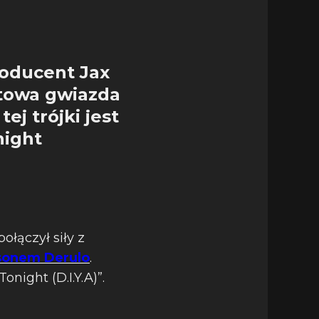
oducent Jax
iatowa gwiazda
ej trójki jest
night
ołączył siły z
sonem Derulo
.
night (D.I.Y.A)”.