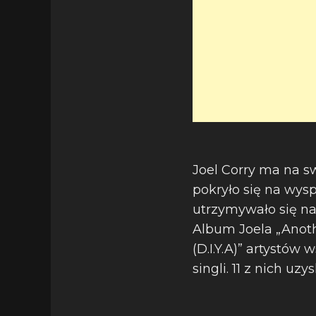
Joel Corry ma na sw
pokryło się na wysp
utrzymywało się na 
Album Joela „Anoth
(D.I.Y.A)” artystó
singli. 11 z nich uz