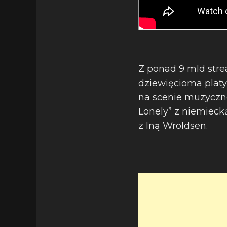
Z ponad 9 mld stre
dziewięcioma plat
na scenie muzyczn
Lonely” z niemieck
z Iną Wroldsen.