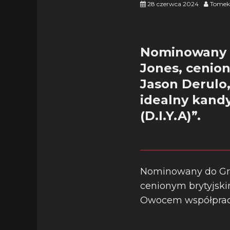
28 czerwca 2024
Tomek
Nominowany d
Jones, cenion
Jason Derulo,
idealny kandy
(D.I.Y.A)”.
Nominowany do Gr
cenionym brytyjski
Owocem współpracy te