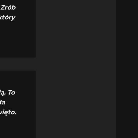
 Zrób
który
ą. To
Ma
ięto.