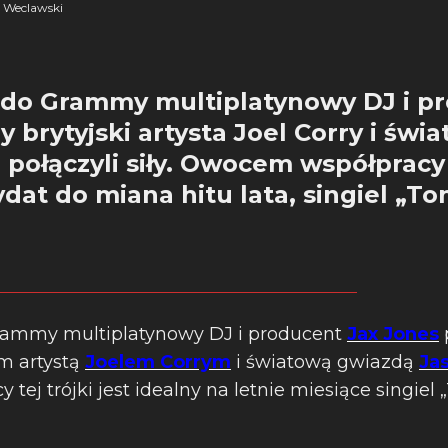
 Weclawski
o Grammy multiplatynowy DJ i pr
y brytyjski artysta Joel Corry i św
 połączyli siły. Owocem współpracy t
dat do miana hitu lata, singiel „To
ammy multiplatynowy DJ i producent
Jax Jones
p
m artystą
Joelem Corrym
i światową gwiazdą
Ja
j trójki jest idealny na letnie miesiące singiel „To