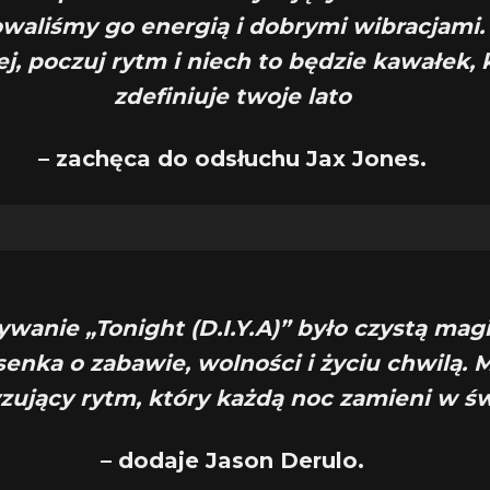
waliśmy go energią i dobrymi wibracjami.
ej, poczuj rytm i niech to będzie kawałek, 
zdefiniuje twoje lato
– zachęca do odsłuchu Jax Jones.
ywanie „Tonight (D.I.Y.A)” było czystą magi
senka o zabawie, wolności i życiu chwilą. 
yzujący rytm, który każdą noc zamieni w św
– dodaje Jason Derulo.