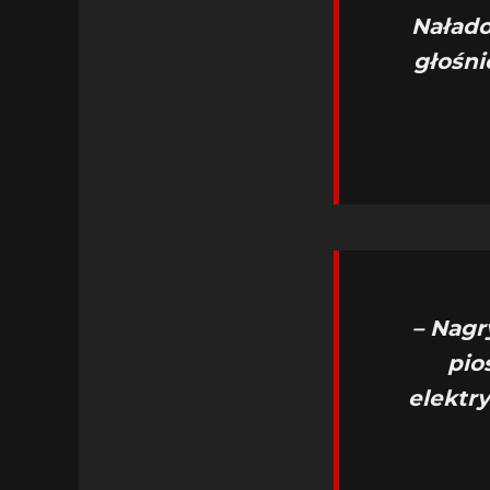
Nałado
głośni
– Nagr
pio
elektr