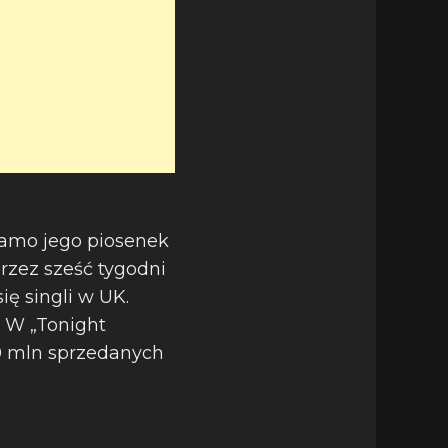
 samo jego piosenek
przez sześć tygodni
ię singli w UK.
. W „Tonight
50 mln sprzedanych