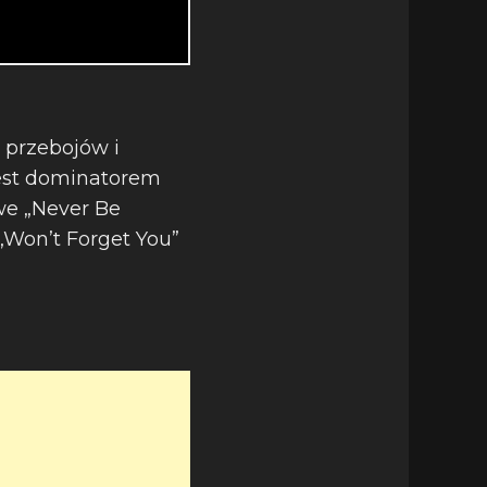
 przebojów i
jest dominatorem
we „Never Be
„Won’t Forget You”