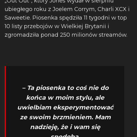
„Out Out”, który Jones wydał w sierpniu
ubiegłego roku z Joelem Corrym, Charli XCX i
Saweetie. Piosenka spędziła 11 tygodni w top
10 listy przebojów w Wielkiej Brytanii i
zgromadziła ponad 250 milionów streamów.
– Ta piosenka to coś nie do
końca w moim stylu, ale
uwielbiam eksperymentować
ze swoim brzmieniem. Mam
nadzieję, że i wam się
spodoba.