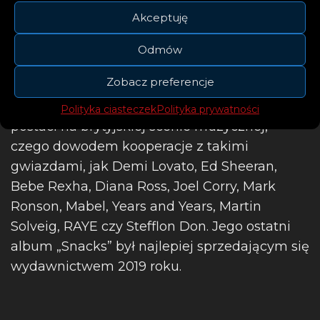
Akceptuję
Odmów
Nominowany do Grammy
Jax Jones
sprzedał
Zobacz preferencje
32 miliony singli i zgromadził 6 miliardów
odsłuchów. Jest jedną z najważniejszych
Polityka ciasteczek
Polityka prywatności
postaci na brytyjskiej scenie muzycznej,
czego dowodem kooperacje z takimi
gwiazdami, jak Demi Lovato, Ed Sheeran,
Bebe Rexha, Diana Ross, Joel Corry, Mark
Ronson, Mabel, Years and Years, Martin
Solveig, RAYE czy Stefflon Don. Jego ostatni
album „Snacks” był najlepiej sprzedającym się
wydawnictwem 2019 roku.