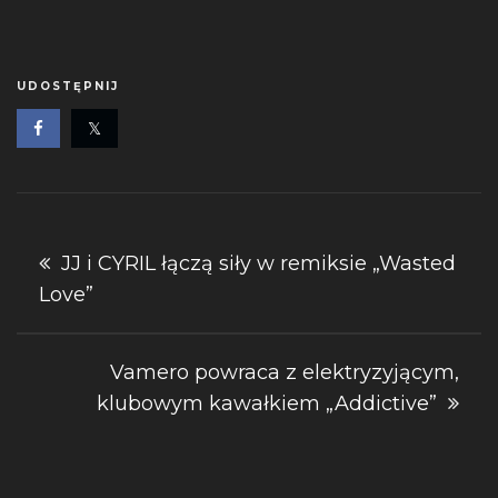
UDOSTĘPNIJ
Nawigacja
JJ i CYRIL łączą siły w remiksie „Wasted
Love”
wpisu
Vamero powraca z elektryzyjącym,
klubowym kawałkiem „Addictive”