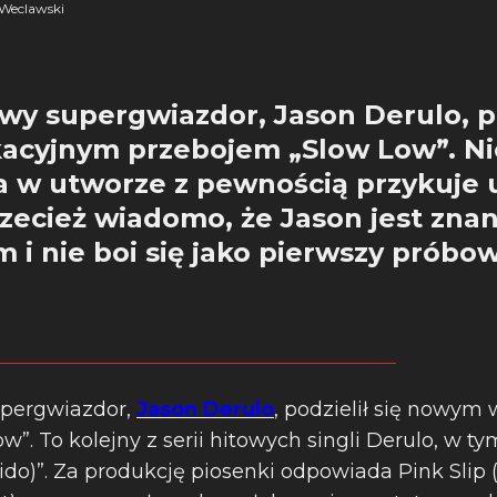
Weclawski
wy supergwiazdor, Jason Derulo, po
acyjnym przebojem „Slow Low”. Ni
 w utworze z pewnością przykuje
rzecież wiadomo, że Jason jest zn
 i nie boi się jako pierwszy prób
upergwiazdor,
Jason Derulo
, podzielił się nowy
”. To kolejny z serii hitowych singli Derulo, w 
Dido)”. Za produkcję piosenki odpowiada Pink Slip