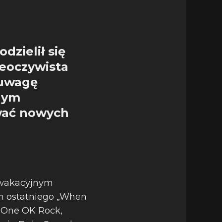
dzielił się
eoczywista
 uwagę
anym
ować nowych
m wakacyjnym
tym ostatniego „When
 (One OK Rock,