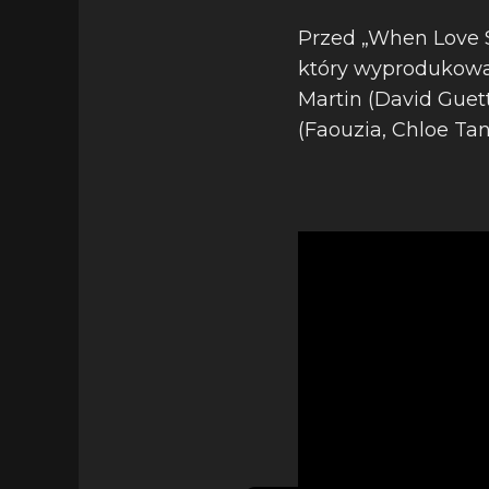
Przed „When Love S
który wyprodukowal
Martin (David Guett
(Faouzia, Chloe Ta