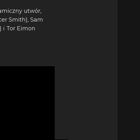
amiczny utwór,
cer Smith), Sam
) i Tor Eimon