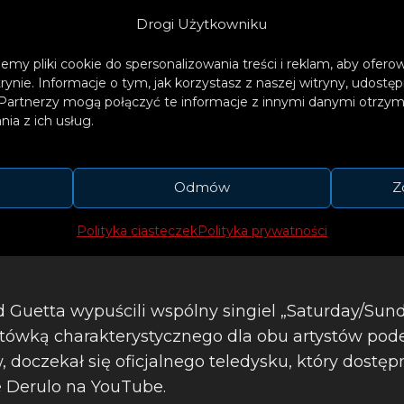
Drogi Użytkowniku
emy pliki cookie do spersonalizowania treści i reklam, aby ofer
trynie. Informacje o tym, jak korzystasz z naszej witryny, udos
Partnerzy mogą połączyć te informacje z innymi danymi otrzym
ia z ich usług.
Odmów
Z
Polityka ciasteczek
Polityka prywatności
d Guetta wypuścili wspólny singiel „Saturday/Sun
tówką charakterystycznego dla obu artystów pod
oczekał się oficjalnego teledysku, który dostępn
 Derulo na YouTube.