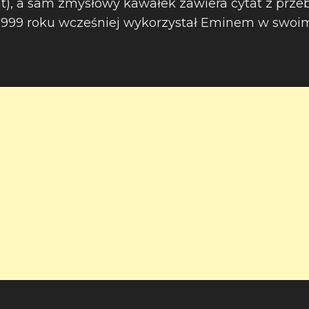
t), a sam zmysłowy kawałek zawiera cytat z prze
 1999 roku wcześniej wykorzystał Eminem w swoim