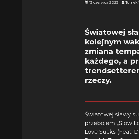
13 czerwca 2023
Tomek 
Światowej sła
kolejnym wak
zmiana tempa
każdego, a p
trendsetterem
rzeczy.
Światowej sławy s
przebojem „Slow Low
Love Sucks (Feat. 