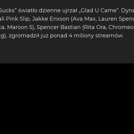
ucks” światło dzienne ujrzał „Glad U Came”. Dyn
i Pink Slip, Jakke Erixson (Ava Max, Lauren Spen
a, Maroon 5), Spencer Bastian (Rita Ora, Chromeo
ng), zgromadził już ponad 4 miliony streamów.