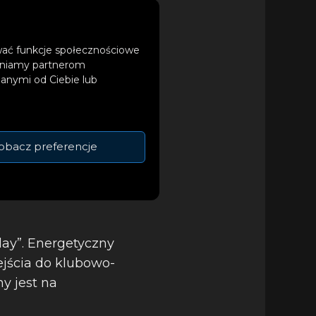
ować funkcje społecznościowe
tępniamy partnerom
anymi od Ciebie lub
obacz preferencje
day”. Energetyczny
ejścia do klubowo-
y jest na