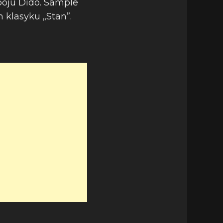
boju Dido. Sample
 klasyku „Stan”.