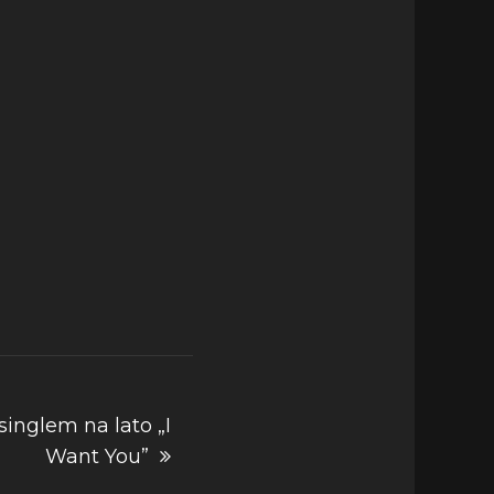
nglem na lato „I
Want You”