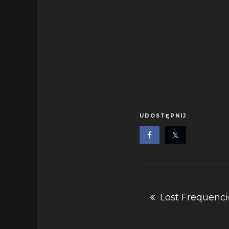
UDOSTĘPNIJ
Nawigacja
Lost Frequenci
wpisu