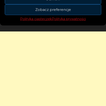
dzieląc się ze słuchaczami swoją artystyczną
wizją.
Zobacz preferencje
Polityka ciasteczek
Polityka prywatności