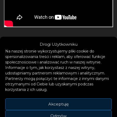
Drogi Użytkowniku
Znany jako „główny tancerz” BTS j-hope
Na naszej stronie wykorzystujemy pliki cookie do
szczyci się niemal doskonałymi
spersonalizowania treści i reklam, aby oferować funkcje
umiejętnościami wykonawczymi. Jego
społecznościowe i analizować ruch w naszej witrynie.
Informacje o tym, jak korzystasz z naszej witryny,
oryginalność jako artysty wynika m.in. z faktu,
udostępniamy partnerom reklamowym i analitycznym.
że uczył się muzyki poprzez taniec. J-hope
Partnerzy mogą połączyć te informacje z innymi danymi
jest współautorem takich utwór BTS jak „Intro:
otrzymanymi od Ciebie lub uzyskanymi podczas
korzystania z ich usług.
Boy Meets Evil” i „MAMA” z albumu „WINGS”.
Artysta ma na koncie także kilka solowych
Akceptuję
wydawnictw – w 2018 r. wydał mixtape „Hope
World”, na którym wyrażał szczere emocje,
Odmów