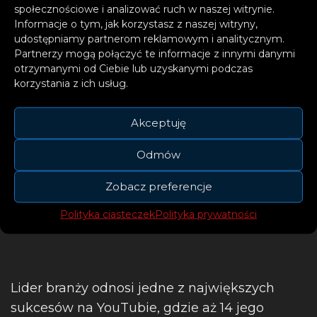
uznanych artystów. Produkcją kawałka zajęli
społecznościowe i analizować ruch w naszej witrynie.
się najlepsi z najlepszych: Mura Masa, Fred
Informacje o tym, jak korzystasz z naszej witryny,
udostępniamy partnerom reklamowym i analitycznym.
Ball, DJ Luian, Mambo Kingz, Tainy i Michael
Partnerzy mogą połączyć te informacje z innymi danymi
Brun. „DIENTES” stanowi świadectwo talentu
otrzymanymi od Ciebie lub uzyskanymi podczas
J Balvina – wierny swoim latynoskim
korzystania z ich usług.
korzeniom, artysta znów eksperymentuje z
Akceptuję
utworami, które podbiły już serca milionów.
Odmów
Zobacz preferencje
Polityka ciasteczek
Polityka prywatności
Lider branży odnosi jedne z największych
sukcesów na YouTubie, gdzie aż 14 jego