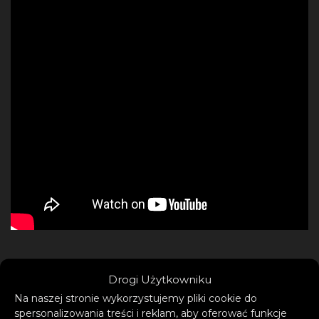
Drogi Użytkowniku
„DIENTES” to wyjątkowa mieszanka stylów i
Na naszej stronie wykorzystujemy pliki cookie do
gatunków łącząca trzech różnorodnych,
spersonalizowania treści i reklam, aby oferować funkcje