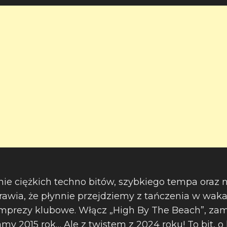
ie ciężkich techno bitów, szybkiego tempa oraz 
prawia, że płynnie przejdziemy z tańczenia w wak
prezy klubowe. Włącz „High By The Beach”, zamk
my 2015 rok… Ale z twistem z 2024 roku! To bit, o