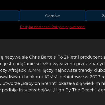
Odmów
Z
Polityka ciasteczek
Polityka prywatności
 nazywa się Chris Bartels. To 21-letni producent
em jest podążanie ścieżką wytyczoną przez znany
 czy Afrojack. IOMMI łączy najnowsze trendy klu
hwytliwymi hookami. IOMMI debiutował w 2023 ro
 utworze „Babylon Brennt” okazała się wielkim hi
ry podbije listy przebojów: „High By The Beach” z