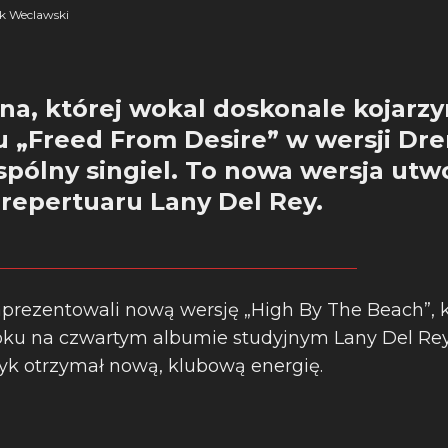
k Weclawski
ana, której wokal doskonale kojarz
u „Freed From Desire” w wersji Dren
pólny singiel. To nowa wersja utw
repertuaru Lany Del Rey.
prezentowali nową wersję „High By The Beach”, k
 roku na czwartym albumie studyjnym Lany Del Re
syk otrzymał nową, klubową energię.