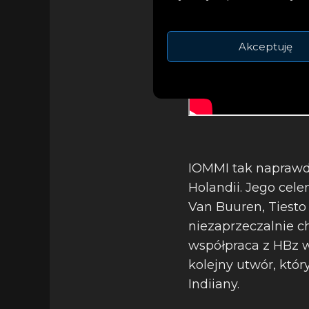
Akceptuję
IOMMI tak naprawdę
Holandii. Jego cel
Van Buuren, Tiesto
niezaprzeczalnie c
współpraca z HBz w
kolejny utwór, któ
Indiiany.