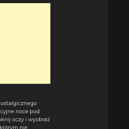
nostalgicznego
acyjne noce pod
nij oczy i wyobraź
 którym nie