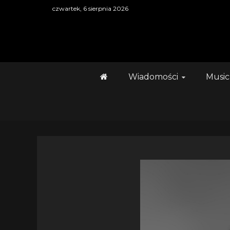
Skip
czwartek, 6 sierpnia 2026
to
content
Wiadomości
Music