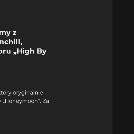
ymy z
chill,
oru „High By
tóry oryginalnie
y „Honeymoon”. Za