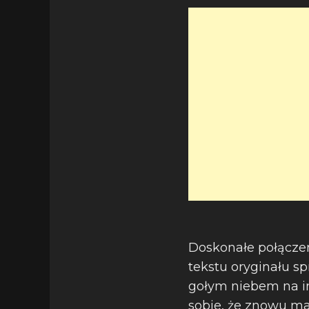
Doskonałe połączen
tekstu oryginału s
gołym niebem na im
sobie, że znowu ma