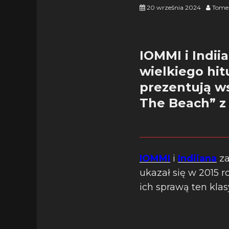
20 września 2024
Tome
IOMMI i Indii
wielkiego hit
prezentują ws
The Beach” z 
IOMMI
i
Indiiana
za
ukazał się w 2015
ich sprawą ten kla