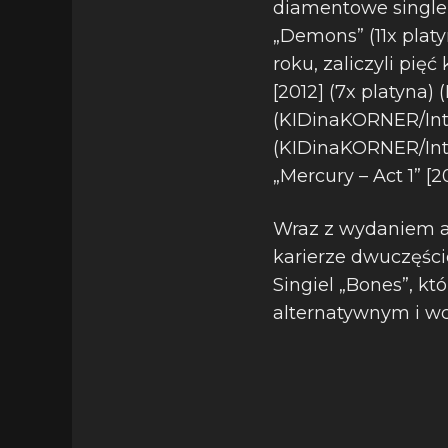
diamentowe single RI
„Demons” (11x plat
roku, zaliczyli pię
[2012] (7x platyna)
(KIDinaKORNER/Inter
(KIDinaKORNER/Inte
„Mercury – Act 1” [
Wraz z wydaniem al
karierze dwuczęśc
Singiel „Bones”, kt
alternatywnym i wci