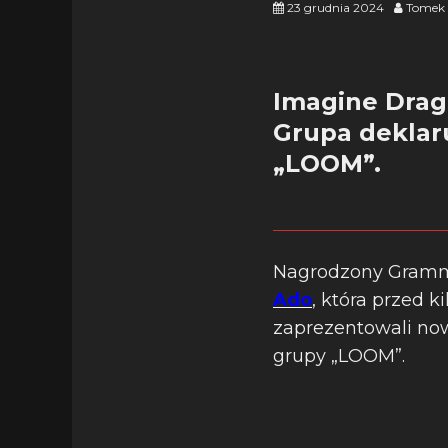
23 grudnia 2024
Tomek 
Imagine Drag
Grupa deklaru
„LOOM”.
Nagrodzony Gramm
Ado
, która przed 
zaprezentowali now
grupy „LOOM”.