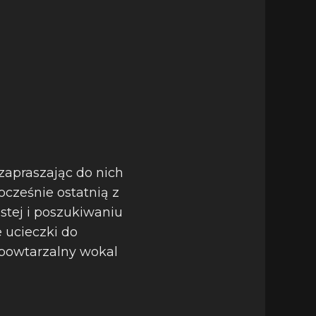
zapraszając do nich
ocześnie ostatnią z
istej i poszukiwaniu
e ucieczki do
epowtarzalny wokal