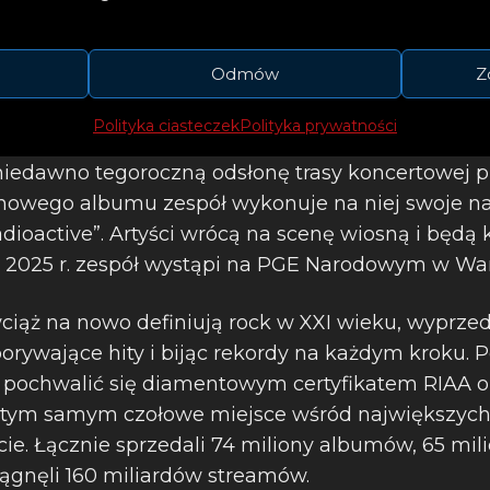
Odmów
Z
Polityka ciasteczek
Polityka prywatności
niedawno tegoroczną odsłonę trasy koncertowej 
owego albumu zespół wykonuje na niej swoje naj
dioactive”. Artyści wrócą na scenę wiosną i będą
ipca 2025 r. zespół wystąpi na PGE Narodowym w Wa
iąż na nowo definiują rock w XXI wieku, wyprzed
porywające hity i bijąc rekordy na każdym kroku. 
 pochwalić się diamentowym certyfikatem RIAA o
tym samym czołowe miejsce wśród największych
ie. Łącznie sprzedali 74 miliony albumów, 65 m
siągnęli 160 miliardów streamów.