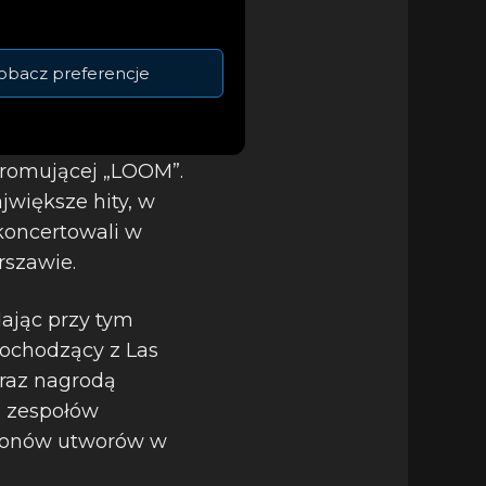
obacz preferencje
promującej „LOOM”.
większe hity, w
 koncertowali w
rszawie.
ając przy tym
Pochodzący z Las
raz nagrodą
 zespołów
ilionów utworów w