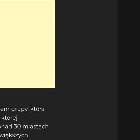
em grupy, która
której
ponad 30 miastach
jwiększych