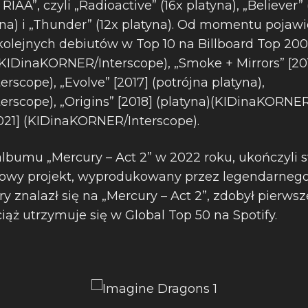
AA”, czyli „Radioactive” (16x platyna), „Believer” 
yna) i „Thunder” (12x platyna). Od momentu pojawi
ć kolejnych debiutów w Top 10 na Billboard Top 200
 (KIDinaKORNER/Interscope), „Smoke + Mirrors” [201
scope), „Evolve” [2017] (potrójna platyna),
rscope), „Origins” [2018] (platyna)(KIDinaKORNER
2021] (KIDinaKORNER/Interscope).
bumu „Mercury – Act 2” w 2022 roku, ukończyli 
iowy projekt, wyprodukowany przez legendarnego
óry znalazł się na „Mercury – Act 2”, zdobył pierws
ąż utrzymuje się w Global Top 50 na Spotify.