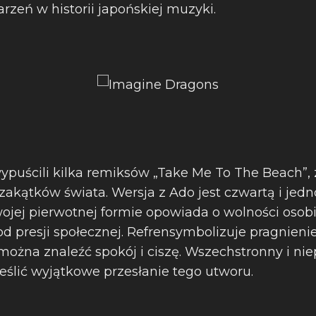
zeń w historii japońskiej muzyki.
puścili kilka remiksów „Take Me To The Beach”, 
zakątków świata. Wersja z Ado jest czwartą i jedn
swojej pierwotnej formie opowiada o wolności osob
od presji społecznej. Refrensymbolizuje pragnieni
można znaleźć spokój i ciszę. Wszechstronny i ni
eślić wyjątkowe przesłanie tego utworu.