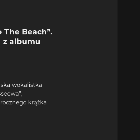
o The Beach”.
u z albumu
ska wokalistka
sseewa”,
orocznego krążka