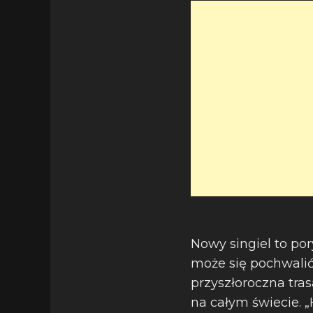
Nowy singiel to p
może się pochwalić
przyszłoroczna tr
na całym świecie. 