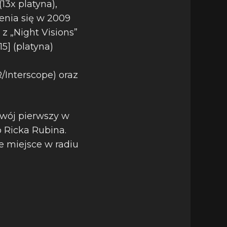
(13x platyna),
enia się w 2009
 z „Night Visions”
5] (platyna)
/Interscope) oraz
swój pierwszy w
 Ricka Rubina.
ze miejsce w radiu