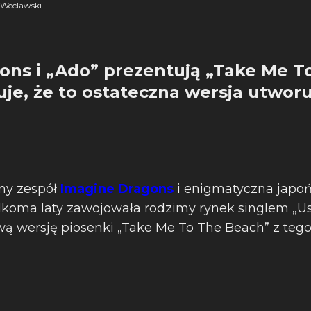
Weclawski
ons i „Ado” prezentują „Take Me T
je, że to ostateczna wersja utwor
y zespół
Imagine Dragons
i enigmatyczna japoń
kilkoma laty zawojowała rodzimy rynek singlem „U
ą wersję piosenki „Take Me To The Beach” z teg