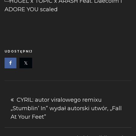
UDOSTĘPNIJ
Nawigacja
CYRIL: autor viralowego remixu
„Stumblin’ In” wydał autorski utwór, „Fall
wpisu
At Your Feet”