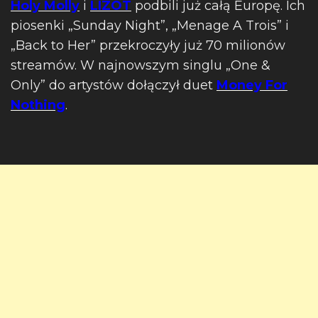
Holy Molly
i
LIZOT
podbili już całą Europę. Ich
piosenki „Sunday Night”, „Menage A Trois” i
„Back to Her” przekroczyły już 70 milionów
streamów. W najnowszym singlu „One &
Only” do artystów dołączył duet
Money For
Nothing
.