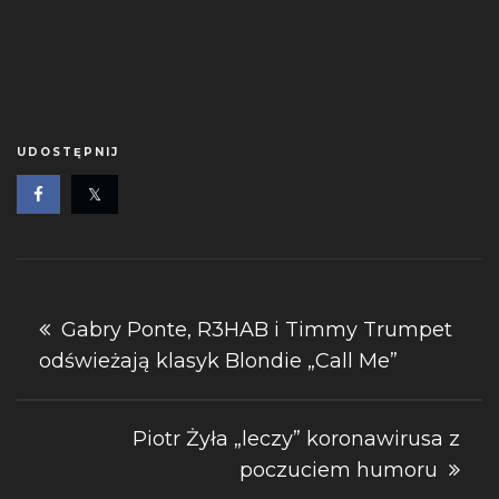
UDOSTĘPNIJ
Nawigacja
Gabry Ponte, R3HAB i Timmy Trumpet
odświeżają klasyk Blondie „Call Me”
wpisu
Piotr Żyła „leczy” koronawirusa z
poczuciem humoru