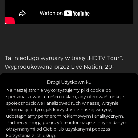
Tai niedługo wyruszy w trasę „HDTV Tour”.
Wyprodukowana przez Live Nation, 20-
miastowa trasa po Ameryce Północnej
Drogi Użytkowniku
rozpocznie się we wtorek 19 kwietnia w Santa
Na naszej stronie wykorzystujemy pliki cookie do
Ana i zakończy się 22 maja w Los Angeles.
spersonalizowania treści i reklam, aby oferować funkcje
Supportem artysty będzie renforshort.
społecznościowe i analizować ruch w naszej witrynie.
Ponadto Tai zagości w tym roku na kilku
Informacje o tym, jak korzystasz z naszej witryny,
udostępniamy partnerom reklamowym i analitycznym.
festiwalach muzycznych, w tym na
Partnerzy mogą połączyć te informacje z innymi danymi
Lollapalloozie w Paryżu (16 lipca)
czy na
otrzymanymi od Ciebie lub uzyskanymi podczas
Leeds Festival (28 sierpnia)
korzystania z ich usług.
.