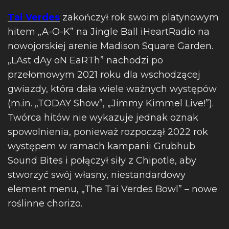
Tai Verdes
zakończył rok swoim platynowym
hitem „A-O-K” na Jingle Ball iHeartRadio na
nowojorskiej arenie Madison Square Garden.
„LAst dAy oN EaRTh” nachodzi po
przełomowym 2021 roku dla wschodzącej
gwiazdy, która dała wiele ważnych występów
(m.in. „TODAY Show”, „Jimmy Kimmel Live!”).
Twórca hitów nie wykazuje jednak oznak
spowolnienia, ponieważ rozpoczął 2022 rok
występem w ramach kampanii Grubhub
Sound Bites i połączył siły z Chipotle, aby
stworzyć swój własny, niestandardowy
element menu, „The Tai Verdes Bowl” – nowe
roślinne chorizo.