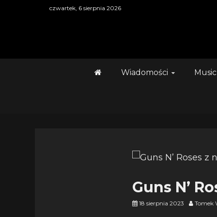
Skip
czwartek, 6 sierpnia 2026
to
content
Wiadomości
Music
Guns N’ R
18 sierpnia 2023
Tomek 