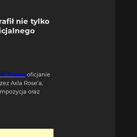
fił nie tylko
icjalnego
 N’ Roses
oficjanie
zez Axla Rose’a,
ompozycja oraz