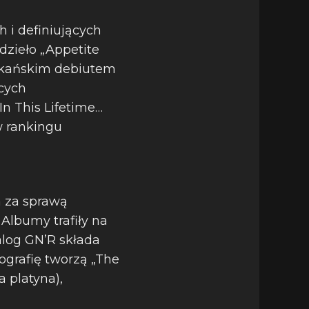
 i definiujących
dzieło „Appetite
erykańskim debiutem
ących
n This Lifetime…
w rankingu
 za sprawą
. Albumy trafiły na
log GN’R składa
grafię tworzą „The
a platyna),