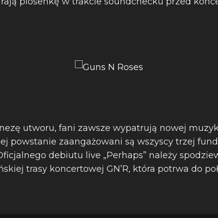
grają piosenkę w trakcie soundchecku przed konc
ezę utworu, fani zawsze wypatrują nowej muzyki
jej powstanie zaangażowani są wszyscy trzej fun
Oficjalnego debiutu live „Perhaps” należy spodzie
kiej trasy koncertowej GN’R, która potrwa do po