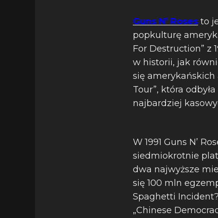
Guns N’ Roses
to j
popkulturę ameryka
For Destruction” z
w historii, jak równ
się amerykańskich 
Tour”, która odbyła
najbardziej kasowy
W 1991 Guns N’ Ro
siedmiokrotnie platy
dwa najwyższe miej
się 100 mln egzem
Spaghetti Incident?
„Chinese Democracy