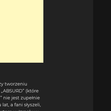
rzy tworzeniu
 i „ABSUЯD” (które
 nie jest zupełnie
t, a fani słyszeli,