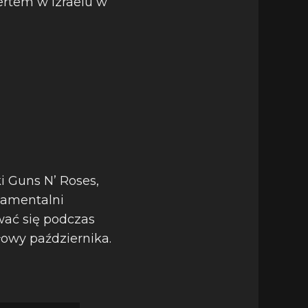
ertem w Izraelu w
 Guns N’ Roses,
damentalni
wać się podczas
łowy października.