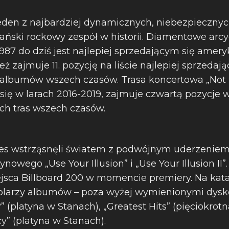
eden z najbardziej dynamicznych, niebezpiecznych
ński rockowy zespół w historii. Diamentowe arcy
 1987 do dziś jest najlepiej sprzedającym się am
ież zajmuje 11. pozycję na liście najlepiej sprzedaj
albumów wszech czasów. Trasa koncertowa „Not I
 się w larach 2016-2019, zajmuje czwartą pozycje 
ch tras wszech czasów.
ses wstrząsnęli światem z podwójnym uderzeniem
nowego „Use Your Illusion” i „Use Your Illusion II”
sca Billboard 200 w momencie premiery. Na kata
plarzy albumów – poza wyżej wymienionymi dysko
” (platyna w Stanach), „Greatest Hits” (pięciokrotn
” (platyna w Stanach).