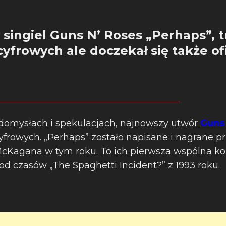
ingiel Guns N’ Roses „Perhaps”, tra
yfrowych ale doczekał się także of
 domysłach i spekulacjach, najnowszy utwór
Guns
cyfrowych. „Perhaps” zostało napisane i nagrane pr
McKagana w tym roku. To ich pierwsza wspólna k
 od czasów „The Spaghetti Incident?” z 1993 roku.