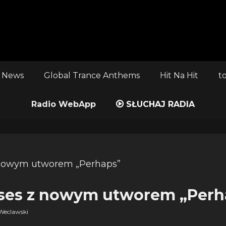
 News
Global Trance Anthems
Hit Na Hit
t
Radio WebApp
SŁUCHAJ RADIA
oses z nowym utworem „Perh
Weclawski