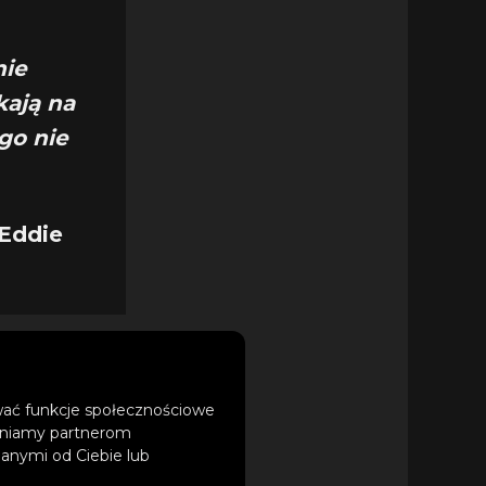
nie
kają na
go nie
 Eddie
ować funkcje społecznościowe
tępniamy partnerom
anymi od Ciebie lub