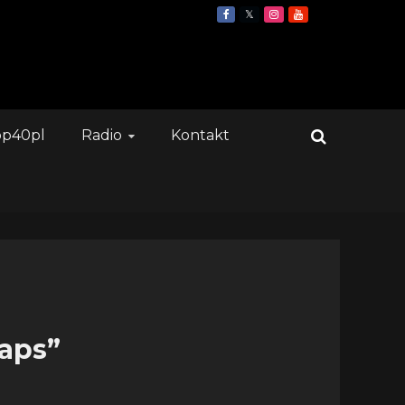
op40pl
Radio
Kontakt
aps”