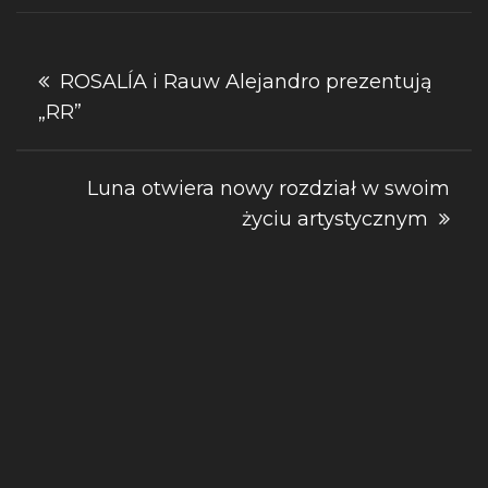
Nawigacja
ROSALÍA i Rauw Alejandro prezentują
„RR”
wpisu
Luna otwiera nowy rozdział w swoim
życiu artystycznym