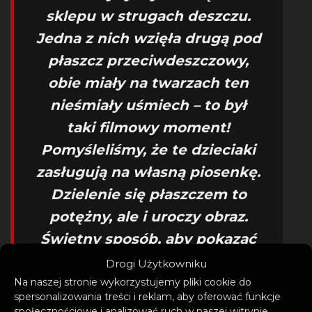
sklepu w strugach deszczu.
Jedna z nich wzięła drugą pod
płaszcz przeciwdeszczowy,
obie miały na twarzach ten
nieśmiały uśmiech – to był
taki filmowy moment!
Pomyśleliśmy, że te dzieciaki
zasługują na własną piosenkę.
Dzielenie się płaszczem to
potężny, ale i uroczy obraz.
Świetny sposób, aby pokazać
komuś, że go kochasz, nawet
Drogi Użytkowniku
jeśli jesteś zbyt nieśmiały, by
Na naszej stronie wykorzystujemy pliki cookie do
spersonalizowania treści i reklam, aby oferować funkcje
powiedzieć to na głos…
społecznościowe i analizować ruch w naszej witrynie.