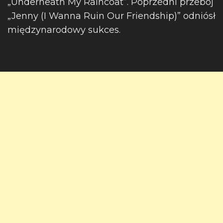
„Underneath My Raincoat”. Poprzedni przebój
„Jenny (I Wanna Ruin Our Friendship)” odniósł
międzynarodowy sukces.