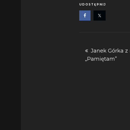
UDOSTĘPNIJ
Nawigacja
Janek Górka 
„Pamiętam”
wpisu