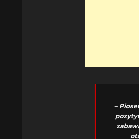
– Piose
pozyty
zabawa
ot