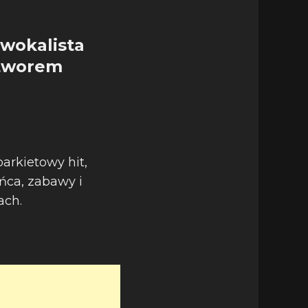
 wokalista
utworem
parkietowy hit,
ńca, zabawy i
ach.