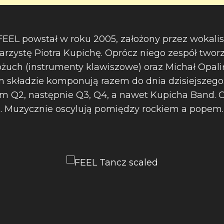
FEEL powstał w roku 2005, założony przez wokalis
tarzystę Piotra Kupichę. Oprócz niego zespół two
ożuch (instrumenty klawiszowe) oraz Michał Opaliń
 składzie komponują razem do dnia dzisiejszego
em Q2, następnie Q3, Q4, a nawet Kupicha Band. O
L. Muzycznie oscylują pomiędzy rockiem a popem