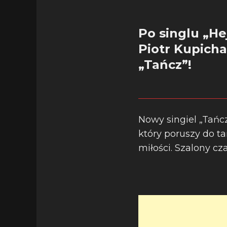
Po singlu „He
Piotr Kupich
„Tańcz”!
Nowy singiel „Tańc
który poruszy do t
miłości. Szalony cz