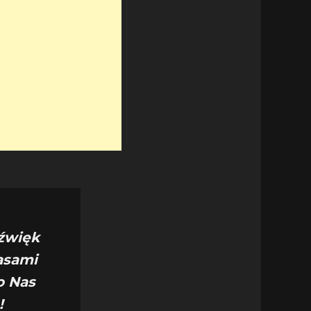
dźwięk
asami
o Nas
!