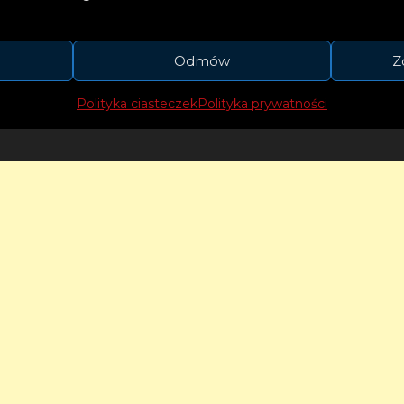
estiwalu w Sopocie, Telekamera, Fryderyk, Supe
 Piosenki Polskiej w Opolu, Super Jedynka, Serce 
Odmów
Z
Polityka ciasteczek
Polityka prywatności