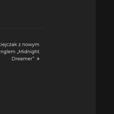
ciejczak z nowym
inglem „Midnight
Dreamer”