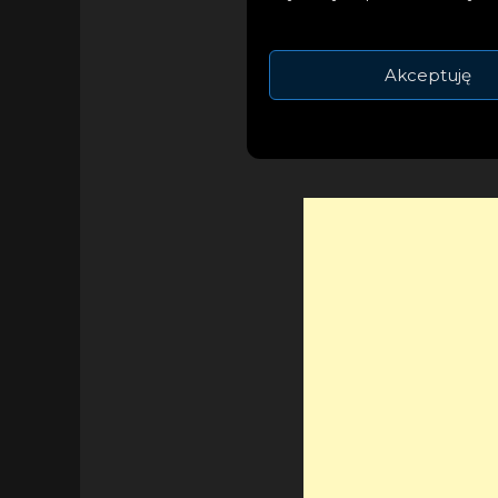
Międzynarodowego F
krajowego festiwalu
Akceptuję
wielu innych.