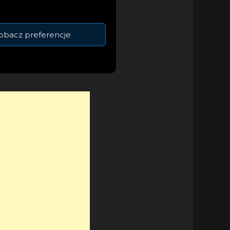
r Jedynki
Polsatu i wielu,
obacz preferencje