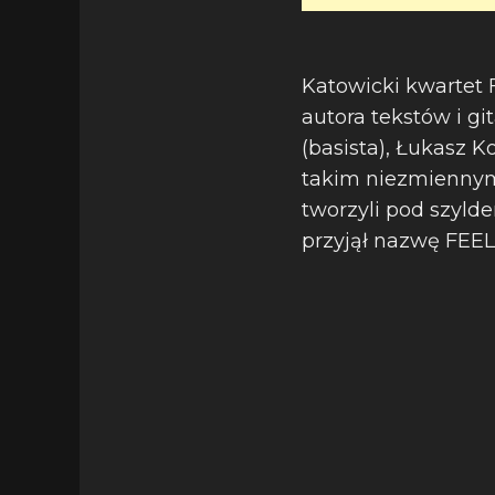
Katowicki kwartet 
autora tekstów i gi
(basista), Łukasz K
takim niezmiennym
tworzyli pod szyld
przyjął nazwę FEE