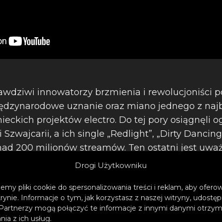
awdziwi innowatorzy brzmienia i rewolucjoniści
ędzynarodowe uznanie oraz miano jednego z najb
ieckich projektów electro. Do tej pory osiągnęli
 Szwajcarii, a ich single „Redlight”, „Dirty Dancing
nad 200 milionów streamów. Ten ostatni jest uważ
ych niemieckich singli radiowych ubiegłego roku.
Drogi Użytkowniku
emy pliki cookie do spersonalizowania treści i reklam, aby ofer
trynie. Informacje o tym, jak korzystasz z naszej witryny, udos
roducent z Londynu, już od ponad dekady podbija
Partnerzy mogą połączyć te informacje z innymi danymi otrzym
ia z ich usług.
ątku kariery odniósł fenomenalny sukces w serwi