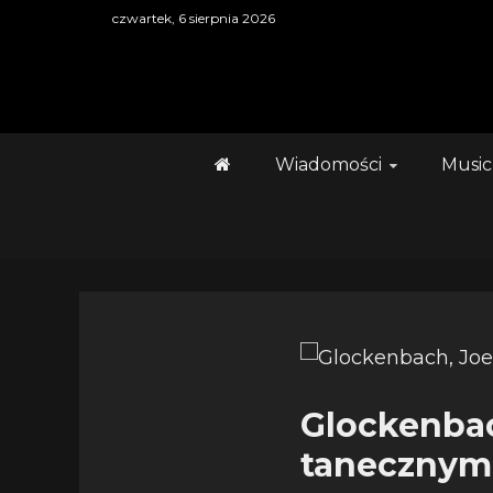
Skip
czwartek, 6 sierpnia 2026
to
content
Wiadomości
Music
Glockenbach
tanecznym