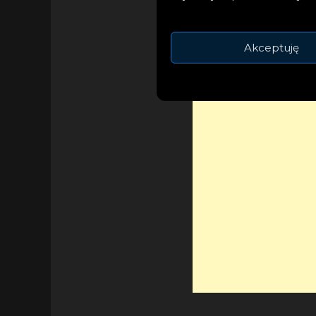
streamingowych – 
ze znanymi artystam
Akceptuję