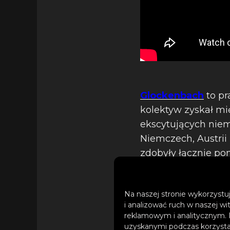
Glockenbach
to pr
kolektyw zyskał mi
ekscytujących niem
Niemczech, Austrii i
zdobyły łącznie po
dziesięciu najlepsz
Na naszej stronie wykorzystuj
i analizować ruch w naszej wi
Joel Corry
, DJ i p
reklamowym i analitycznym. 
uzyskanymi podczas korzystan
tanecznej. Na pocz