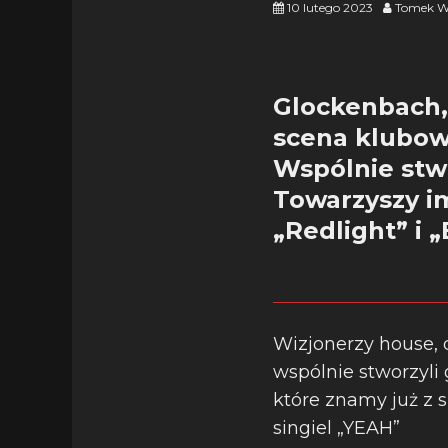
10 lutego 2023
Tomek W
Glockenbach, 
scena klubow
Wspólnie stwo
Towarzyszy im
„Redlight” i 
Wizjonerzy house, 
wspólnie stworzyli
które znamy już z s
singiel „YEAH”