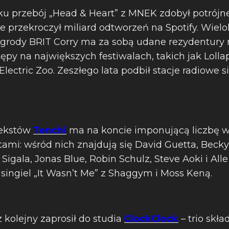
 przebój „Head & Heart” z MNEK zdobył potrójne
e przekroczył miliard odtworzeń na Spotify. Wielo
ody BRIT Corry ma za sobą udane rezydentury na
ępy na największych festiwalach, takich jak Lolla
ectric Zoo. Zeszłego lata podbił stacje radiowe s
tekstów
Tenchi
ma na koncie imponującą liczbę w
ami: wśród nich znajdują się David Guetta, Becky H
Sigala, Jonas Blue, Robin Schulz, Steve Aoki i Al
singiel „It Wasn’t Me” z Shaggym i Moss Keną.
 kolejny zaprosił do studia
ClockClock
– trio skła