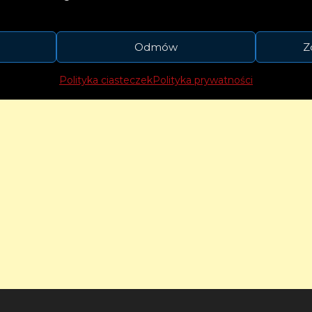
od Stanów Zjednoczonych po Australię. Szybko n
i, takimi jak David Guetta, Charli XCX, Mabel czy
Odmów
Z
Polityka ciasteczek
Polityka prywatności