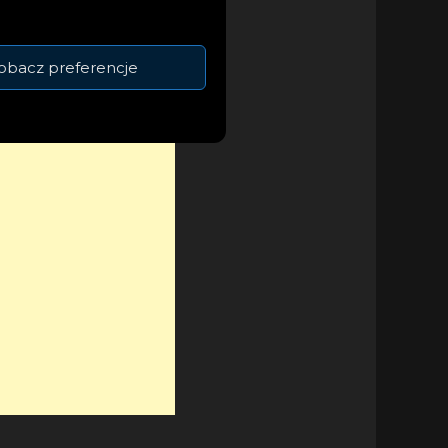
awiązał współpracę
 Saweetie.
obacz preferencje