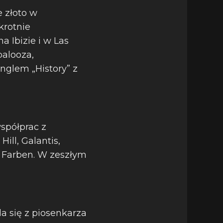
 złoto w
krotnie
 Ibizie i w Las
palooza,
inglem „History” z
spółprac z
ill, Galantis,
le Farben. W zeszłym
da się z piosenkarza