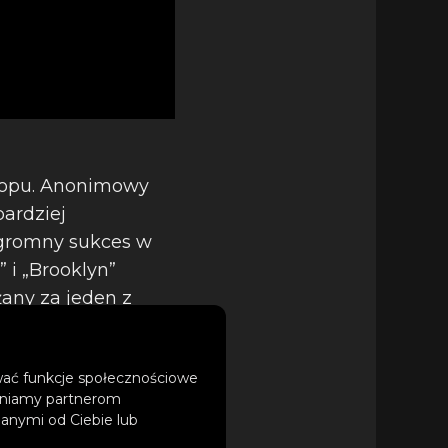
 popu. Anonimowy
ardziej
 ogromny sukces w
” i „Brooklyn”
any za jeden z
ować funkcje społecznościowe
tępniamy partnerom
 scenę muzyki
anymi od Ciebie lub
sach