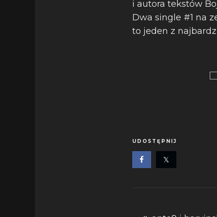
i autora tekstów B
Dwa single #1 na z
to jeden z najbard
UDOSTĘPNIJ
Nawigacja