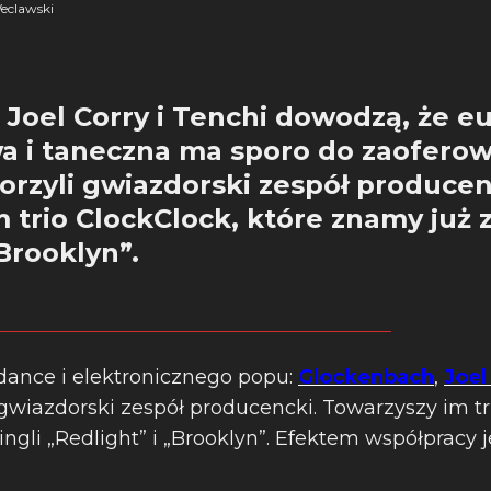
eclawski
Joel Corry i Tenchi dowodzą, że e
a i taneczna ma sporo do zaoferow
rzyli gwiazdorski zespół producen
 trio ClockClock, które znamy już z
„Brooklyn”.
dance i elektronicznego popu:
Glockenbach
,
Joel
 gwiazdorski zespół producencki. Towarzyszy im t
ingli „Redlight” i „Brooklyn”. Efektem współpracy 