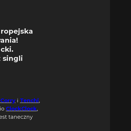
uropejska
ania!
cki.
 singli
 Corry
i
Tenchi
,
rio
ClockClock
,
jest taneczny