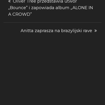
Oliver Tree przedstawia utwór
„Bounce” i zapowiada album „ALONE IN
wpisu
A CROWD”
Anitta zaprasza na brazylijski rave