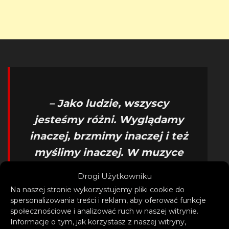
– Jako ludzie, wszyscy
jesteśmy różni. Wyglądamy
inaczej, brzmimy inaczej i też
myślimy inaczej. W muzyce
chodzi o łączenie ludzi, a ja
Drogi Użytkowniku
chcę tworzyć piosenki, które
Na naszej stronie wykorzystujemy pliki cookie do
jednoczą ludzi i promują
spersonalizowania treści i reklam, aby oferować funkcje
społecznościowe i analizować ruch w naszej witrynie.
inkluzywność wśród
Informacje o tym, jak korzystasz z naszej witryny,