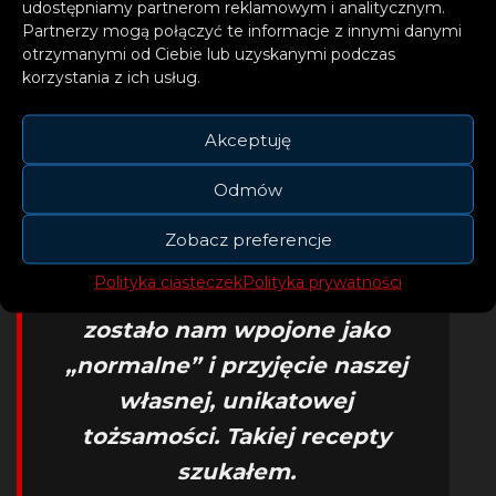
udostępniamy partnerom reklamowym i analitycznym.
wszystkich rodzajów
Partnerzy mogą połączyć te informacje z innymi danymi
mentalnych rozbieżności.
otrzymanymi od Ciebie lub uzyskanymi podczas
korzystania z ich usług.
Nazwałem „BANG BANG!”
moim neuroróżnorodnym
Akceptuję
hymnem, ponieważ jak echo
refrenu, „to jest w mojej
Odmów
głowie”. Te myśli, te pytania,
Zobacz preferencje
te stygmaty, które staramy się
Polityka ciasteczek
Polityka prywatności
wymazać. Porzucenie tego, co
zostało nam wpojone jako
„normalne” i przyjęcie naszej
własnej, unikatowej
tożsamości. Takiej recepty
szukałem.