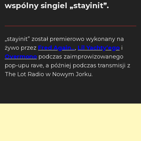
wspólny singiel „stayinit”.
„stayinit” został premierowo wykonany na
żywo przez
Fred Again..
,
Lil Yachty’ego
i
Overmono
podczas zaimprowizowanego
pop-upu rave, a później podczas transmisji z
The Lot Radio w Nowym Jorku.