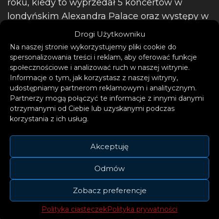
roku, kiedy to wyprzedał 5 koncertów w
londyńskim Alexandra Palace oraz występy w
Europie, Nowym Jorku i Los Angeles.
Drogi Użytkowniku
Na naszej stronie wykorzystujemy pliki cookie do
spersonalizowania treści i reklam, aby oferować funkcje
społecznościowe i analizować ruch w naszej witrynie.
Informacje o tym, jak korzystasz z naszej witryny,
udostępniamy partnerom reklamowym i analitycznym.
Partnerzy mogą połączyć te informacje z innymi danymi
otrzymanymi od Ciebie lub uzyskanymi podczas
korzystania z ich usług.
Akceptuję
Odmów
Zobacz preferencje
Polityka ciasteczek
Polityka prywatności