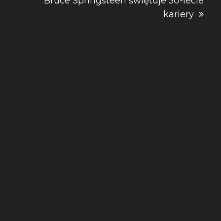
Bruce Springsteen świętuje 50-lecie
kariery