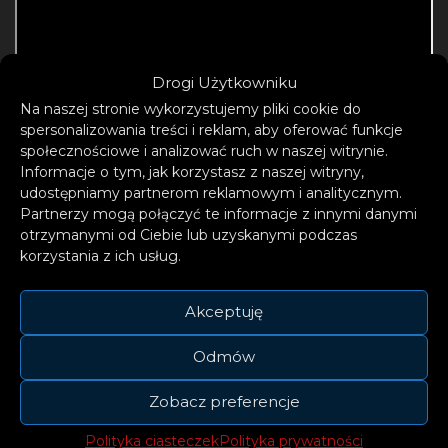
Drogi Użytkowniku
Na naszej stronie wykorzystujemy pliki cookie do
spersonalizowania treści i reklam, aby oferować funkcje
społecznościowe i analizować ruch w naszej witrynie.
Informacje o tym, jak korzystasz z naszej witryny,
udostępniamy partnerom reklamowym i analitycznym.
Partnerzy mogą połączyć te informacje z innymi danymi
Florence Road to żeński kwartet z Wicklow w
otrzymanymi od Ciebie lub uzyskanymi podczas
korzystania z ich usług.
Irlandii. Zespół tworzą przyjaciółki z
dzieciństwa Lily Aron (wokal), Emma Brandon
Akceptuję
(gitara), Ailbhe Barry (bas) i Hannah Kelly
(perkusja), które młodzieńcze lata spędziły
Odmów
szlifując warsztat w szopie znajdującej się w
ogrodzie Aron. Wśród inspiracji wymieniają
Zobacz preferencje
The Cranberries i Fleetwood Mac, a także Wolf
Polityka ciasteczek
Polityka prywatności