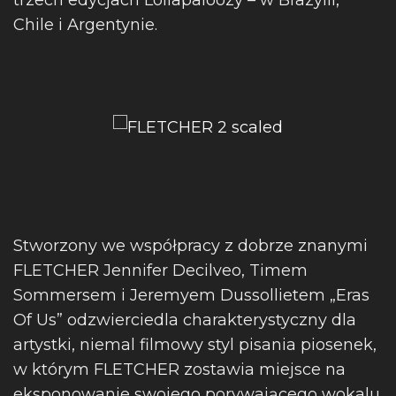
trzech edycjach Lollapaloozy – w Brazylii,
Chile i Argentynie.
Stworzony we współpracy z dobrze znanymi
FLETCHER Jennifer Decilveo, Timem
Sommersem i Jeremyem Dussollietem „Eras
Of Us” odzwierciedla charakterystyczny dla
artystki, niemal filmowy styl pisania piosenek,
w którym FLETCHER zostawia miejsce na
eksponowanie swojego porywającego wokalu.