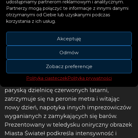
udostępniamy partnerom reklamowym i analitycznym.
Partnerzy mogą połączyć te informacje z innymi danymi
Reżyserem teledysku jest Alexandre Moors,
otrzymanymi od Ciebie lub uzyskanymi podczas
który pracował wcześniej m.in. z Miley Cyrus i
korzystania z ich usług.
Kendrickiem Lamarem. W klipie widzimy
artystkę przechadzającą się pod koniec
Akceptuję
niezwykle długiej nocy opustoszałymi ulicami
Odmów
Paryża. W trakcie ciągnącego się spaceru do
hotelu, podczas którego FLETCHER próbuje
Zobacz preferencje
zatrzeć wyraziste wspomnienia z przeszłości,
Polityka ciasteczek
Polityka prywatności
gwiazda relaksuje się, idąc przez Pigalle, czyli
paryską dzielnicę czerwonych latarni,
zatrzymuje się na peronie metra i witając
nowy dzień, napotyka innych imprezowiczów
wyganianych z zamykających się barów.
Prezentowany w teledysku oniryczny obrazek
Miasta Świateł podkreśla intensywność i