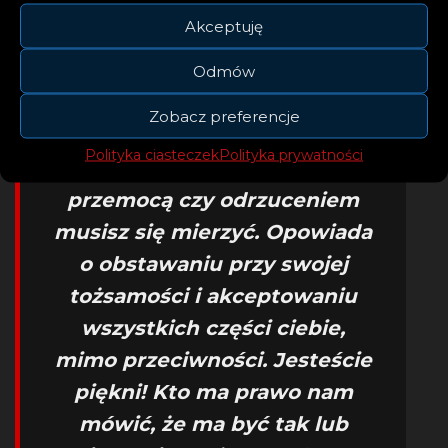
Akceptuję
– „Pride” jest o tym, by nie
Odmów
dopuścić, by ktokolwiek
Zobacz preferencje
odebrał ci dumę, bez względu
Polityka ciasteczek
Polityka prywatności
na to, z jak wielką nienawiścią,
przemocą czy odrzuceniem
musisz się mierzyć. Opowiada
o obstawaniu przy swojej
tożsamości i akceptowaniu
wszystkich części ciebie,
mimo przeciwności. Jesteście
piękni! Kto ma prawo nam
mówić, że ma być tak lub