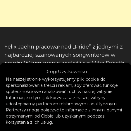
Felix Jaehn pracował nad „Pride” z jednymi z
najbardziej szanowanych songwriterów w
branży. W tym gronie znaleźli się Mike Sabath
(Shawn Mendes, Selena Gomez), JHart (Justin
Drogi Użytkowniku
Bieber, Troye Sivan) i Michael Pollack (Miley
Na naszej stronie wykorzystujemy pliki cookie do
spersonalizowania treści i reklam, aby oferować funkcje
Cyrus, Benson Boone). Z każdą sesją stawało
społecznościowe i analizować ruch w naszej witrynie.
się jasne: „Pride” będzie utworem pełnym siły
Informacje o tym, jak korzystasz z naszej witryny,
do bycia w pełni sobą.
udostępniamy partnerom reklamowym i analitycznym.
Partnerzy mogą połączyć te informacje z innymi danymi
otrzymanymi od Ciebie lub uzyskanymi podczas
korzystania z ich usług.