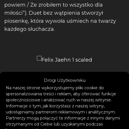
powiem / Że zrobiłem to wszystko dla
miłości”). Duet bez wątpienia stworzył
piosenkę, która wywoła uśmiech na twarzy
każdego słuchacza.
Drogi Użytkowniku
Na naszej stronie wykorzystujemy pliki cookie do
spersonalizowania treści i reklam, aby oferować funkcje
„All For Love” to piosenka, do której można
społecznościowe i analizować ruch w naszej witrynie.
tańczyć i śpiewać w każdych okolicznościach,
Informacje o tym, jak korzystasz z naszej witryny,
ale i którą można po prostu poprawić sobie
udostępniamy partnerom reklamowym i analitycznym.
Partnerzy mogą połączyć te informacje z innymi danymi
nastrój. Jako twórca, Felix Jaehn nieustannie
otrzymanymi od Ciebie lub uzyskanymi podczas
przekracza granice muzyki tanecznej i