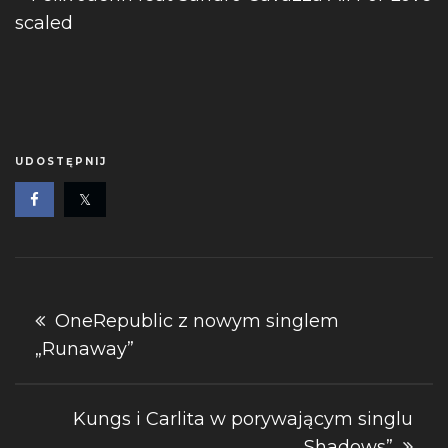
UDOSTĘPNIJ
Nawigacja
OneRepublic z nowym singlem
„Runaway”
wpisu
Kungs i Carlita w porywającym singlu
„Shadows”