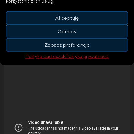
korzystania z ich usług.
udowadnia, że nie trzeba wybierać między
porywającymi bitami a inspirującymi
Akceptuję
utworami.
Odmów
Zobacz preferencje
Polityka ciasteczek
Polityka prywatności