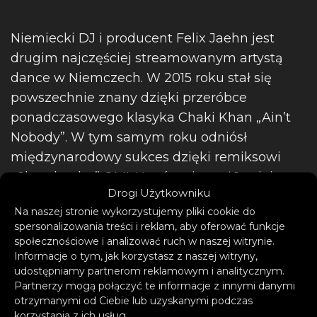
Niemiecki DJ i producent Felix Jaehn jest
drugim najczęściej streamowanym artystą
dance w Niemczech. W 2015 roku stał się
powszechnie znany dzięki przeróbce
ponadczasowego klasyka Chaki Khan „Ain’t
Nobody”. W tym samym roku odniósł
międzynarodowy sukces dzięki remiksowi
„Cheerleader” OMI. Utwór osiągnął 1. miejsce
Drogi Użytkowniku
w 55 krajach oraz szczyt listy Billboardu, na
Na naszej stronie wykorzystujemy pliki cookie do
którym utrzymywał się przez sześć kolejnych
spersonalizowania treści i reklam, aby oferować funkcje
tygodni.
społecznościowe i analizować ruch w naszej witrynie.
Informacje o tym, jak korzystasz z naszej witryny,
udostępniamy partnerom reklamowym i analitycznym.
Partnerzy mogą połączyć te informacje z innymi danymi
otrzymanymi od Ciebie lub uzyskanymi podczas
korzystania z ich usług.