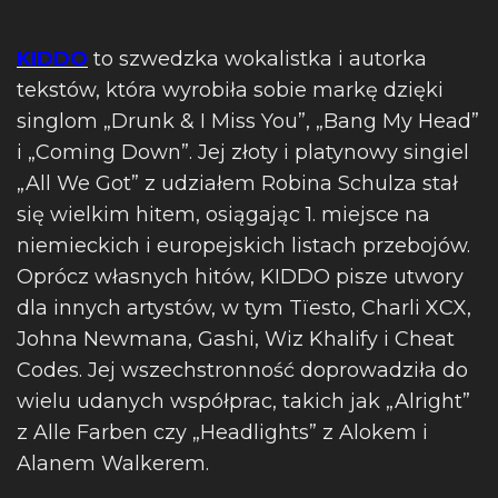
KIDDO
to szwedzka wokalistka i autorka
tekstów, która wyrobiła sobie markę dzięki
singlom „Drunk & I Miss You”, „Bang My Head”
i „Coming Down”. Jej złoty i platynowy singiel
„All We Got” z udziałem Robina Schulza stał
się wielkim hitem, osiągając 1. miejsce na
niemieckich i europejskich listach przebojów.
Oprócz własnych hitów, KIDDO pisze utwory
dla innych artystów, w tym Tïesto, Charli XCX,
Johna Newmana, Gashi, Wiz Khalify i Cheat
Codes. Jej wszechstronność doprowadziła do
wielu udanych współprac, takich jak „Alright”
z Alle Farben czy „Headlights” z Alokem i
Alanem Walkerem.