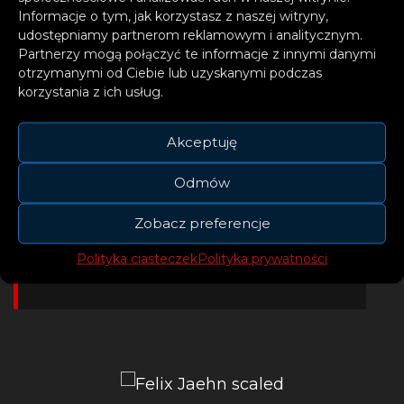
Informacje o tym, jak korzystasz z naszej witryny,
udostępniamy partnerom reklamowym i analitycznym.
Partnerzy mogą połączyć te informacje z innymi danymi
otrzymanymi od Ciebie lub uzyskanymi podczas
– Jestem niezwykle
korzystania z ich usług.
podekscytowany wydaniem
mojej drugiej współpracy z
Akceptuję
Jonasem Blue – piosenki, w
Odmów
którą włożyliśmy całe nasze
serca i sporo ciężkiej pracy!
Zobacz preferencje
Polityka ciasteczek
Polityka prywatności
– komentuje Felix.