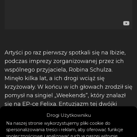
Artyści po raz pierwszy spotkali się na Ibizie,
podczas imprezy zorganizowanej przez ich
wspólnego przyjaciela, Robina Schulza.
Minęło kilka lat, a ich drogi wciąż się
krzyżowały. W końcu w ich głowach zrodził się
pomysł na singiel „Weekends”, który znalazł
się na EP-ce Felixa. Entuzjazm tej dwójki
natychmiast da się wyczuć w „Past Life”.
Drogi Użytkowniku
Na naszej stronie wykorzystujemy pliki cookie do
spersonalizowania treści i reklam, aby oferować funkcje
społecznościowe i analizować ruch w naszej witrynie.