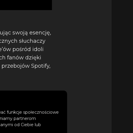
ując swoją esencję,
ęcznych słuchaczy
e’ów pośród idoli
ch fanów dzięki
e przebojów Spotify,
ować funkcje społecznościowe
tępniamy partnerom
anymi od Ciebie lub