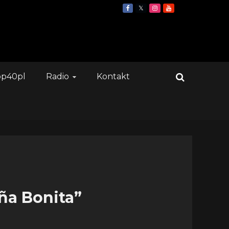
op40pl
Radio
Kontakt
iña Bonita”