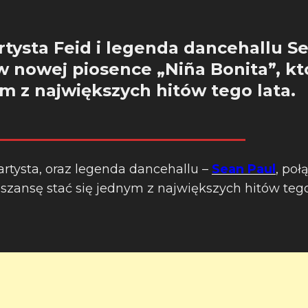
rtysta Feid i legenda dancehallu S
y w nowej piosence „Niña Bonita”, k
ym z największych hitów tego lata.
artysta, oraz legenda dancehallu –
Sean Paul
, poł
szansę stać się jednym z największych hitów tego