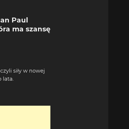
ean Paul
tóra ma szansę
ączyli siły w nowej
 lata.