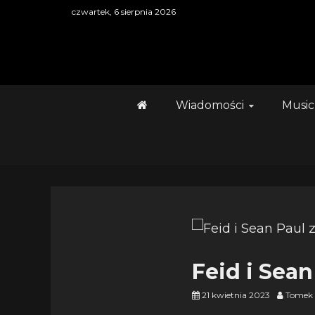
Skip
czwartek, 6 sierpnia 2026
to
content
Wiadomości
Music
Feid i Sea
21 kwietnia 2023
Tomek 