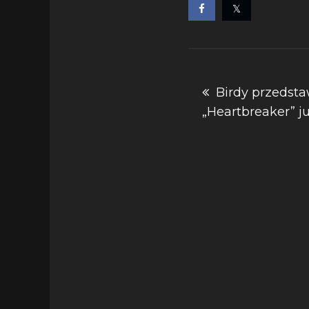
Nawigacja
Birdy przedsta
„Heartbreaker” j
wpisu