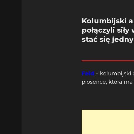
Kolumbijski a
połączyli sił
stać się jedn
Feid
– kolumbijski 
piosence, która ma 