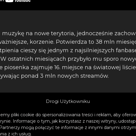
i muzykę na nowe terytoria, jednocześnie zachow
jważniejsze, korzenie. Potwierdza to 38 mln miesi
tpienia cieszy się jednym z najsilniejszych fanbas
. W ostatnich miesiącach przybyło mu sporo nowy
ie piosenka zajmuje 16. miejsce na światowej liści
bywając ponad 3 mln nowych streamów.
Drogi Użytkowniku
emy pliki cookie do spersonalizowania treści i reklam, aby ofer
trynie. Informacje o tym, jak korzystasz z naszej witryny, udos
Partnerzy mogą połączyć te informacje z innymi danymi otrzym
ia z ich usług.