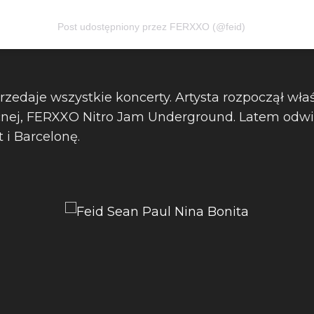
Post udostępniony przez FERXXO (@feid)
zedaje wszystkie koncerty. Artysta rozpoczął właś
nej, FERXXO Nitro Jam Underground. Latem odwie
 i Barcelonę.