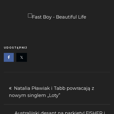
UDOSTĘPNIJ
Nawigacja
Natalia Pławiak i Tabb powracają z
nowym singlem „Loty”
wpisu
Australijski desant na parkiety! FISHER i