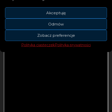
światło. Dominik Dudek wygrał finał The
Voice of Poland 13.
Akceptuję
Odmów
Zobacz preferencje
Polityka ciasteczek
Polityka prywatności