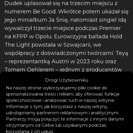
Dudek uplasował się na trzecim miejscu z
numerem Be Good. Wkrótce potem ukazał się
jego minialbum Ja Śnię, natomiast singiel Idę
wywalczył trzecie miejsce podczas Premier
na KFPP w Opolu. Eurowizyjna ballada Hold
The Light powstała w Szwajcarii, we
współpracy z doświadczonymi twórcami: Teyą
– reprezentantką Austrii w 2023 roku oraz
Tomem Oehlerem – jednym z producentów
zwycięskiego The Code. Jak mówi 31-letni
Drogi Użytkowniku
Dominik: Piosenka może wydawać się
Na naszej stronie wykorzystujemy pliki cookie do
spersonalizowania treści i reklam, aby oferować funkcje
smutna, ale ma tak naprawdę pozytywny
społecznościowe i analizować ruch w naszej witrynie.
wydźwięk, ponieważ to światło, którego
Informacje o tym, jak korzystasz z naszej witryny,
szukałem tyle lat, towarzyszy mi obecnie w
udostępniamy partnerom reklamowym i analitycznym.
Partnerzy mogą połączyć te informacje z innymi danymi
codziennym życiu. Dla mnie tym światłem
otrzymanymi od Ciebie lub uzyskanymi podczas
była osoba, ale każdy musi znaleźć własne
korzystania z ich usług.