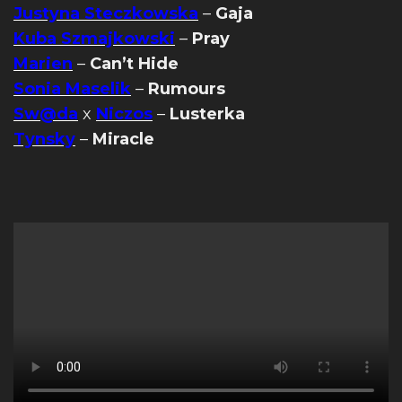
Justyna Steczkowska
–
Gaja
Kuba Szmajkowski
–
Pray
Marien
–
Can’t Hide
Sonia Maselik
–
Rumours
Sw@da
x
Niczos
–
Lusterka
Tynsky
–
Miracle