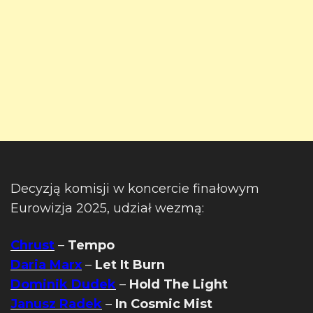
Decyzją komisji w koncercie finałowym
Eurowizja 2025, udział wezmą:
Chrust
–
Tempo
Daria Marx
–
Let It Burn
Dominik Dudek
–
Hold The Light
Janusz Radek
–
In Cosmic Mist