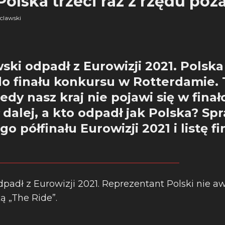
olska trzeci raz z rzędu poz
clawski
ski odpadł z Eurowizji 2021. Polska
 finału konkursu w Rotterdamie. T
iedy nasz kraj nie pojawi się w fina
 dalej, a kto odpadł jak Polska? Sp
o półfinału Eurowizji 2021 i listę fi
dpadł z Eurowizji 2021. Reprezentant Polski nie a
ą „The Ride”.