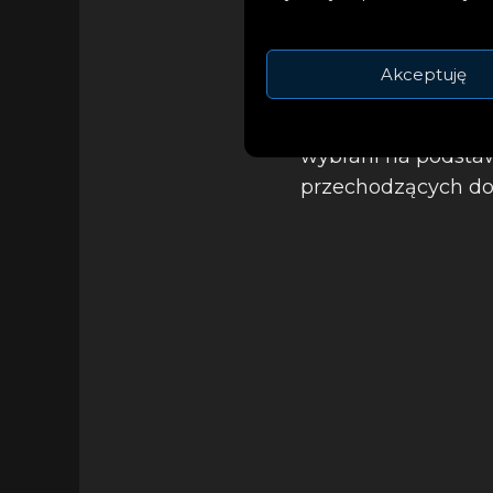
Akceptuję
Wyniki drugiego pół
się w sobotę w Rott
wybrani na podstaw
przechodzących do 