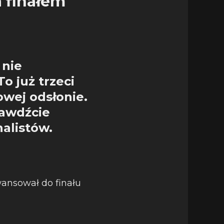
a finałem
 nie
o już trzeci
łowej odsłonie.
rawdźcie
nalistów.
wansował do finału