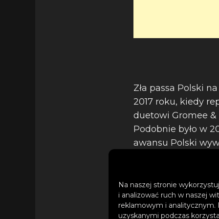
Zła passa Polski na 
2017 roku, kiedy re
duetowi Gromee & 
Podobnie było w 201
awansu Polski wywoł
jurorek.
Na naszej stronie wykorzystuj
i analizować ruch w naszej wi
Eurowizja 2021:
reklamowym i analitycznym. 
finału? Lista pa
uzyskanymi podczas korzystan