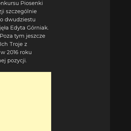
Konkursu Piosenki
zji szczególnie
ło dwudziestu
ęła Edyta Górniak.
. Poza tym jeszcze
Ich Troje z
 w 2016 roku
j pozycji.