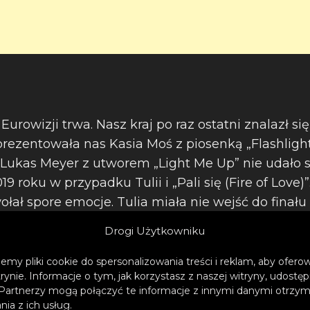
Eurowizji trwa. Nasz kraj po raz ostatni znalazł si
prezentowała nas Kasia Moś z piosenką „Flashlight
Lukas Meyer z utworem „Light Me Up” nie udało 
9 roku w przypadku Tulii i „Pali się (Fire of Love
ał spore emocje. Tulia miała nie wejść do finału 
Drogi Użytkowniku
emy pliki cookie do spersonalizowania treści i reklam, aby ofer
trynie. Informacje o tym, jak korzystasz z naszej witryny, udos
 WYNIKI drugiego półfinału, 20.05. Kto a
Partnerzy mogą połączyć te informacje z innymi danymi otrzym
ństw
ia z ich usług.