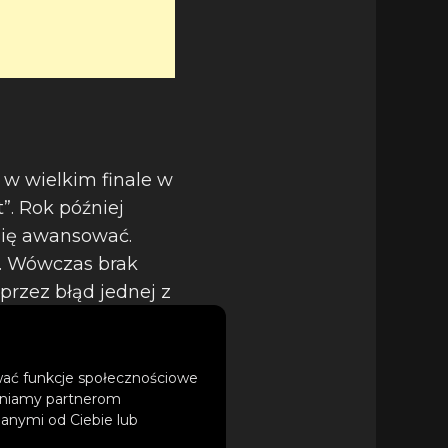
ę w wielkim finale w
”. Rok później
się awansować.
)”. Wówczas brak
przez błąd jednej z
ować funkcje społecznościowe
tępniamy partnerom
wansował do
anymi od Ciebie lub