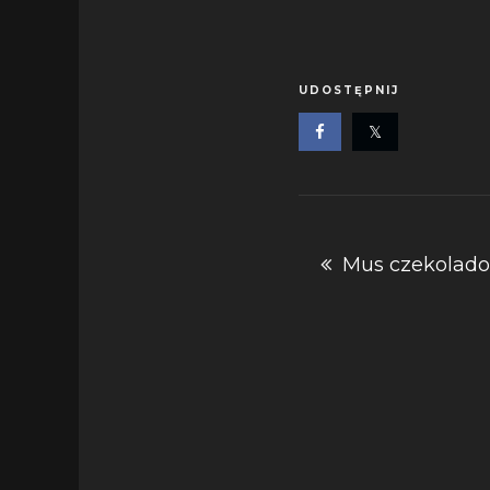
UDOSTĘPNIJ
Nawigacja
Mus czekolad
wpisu