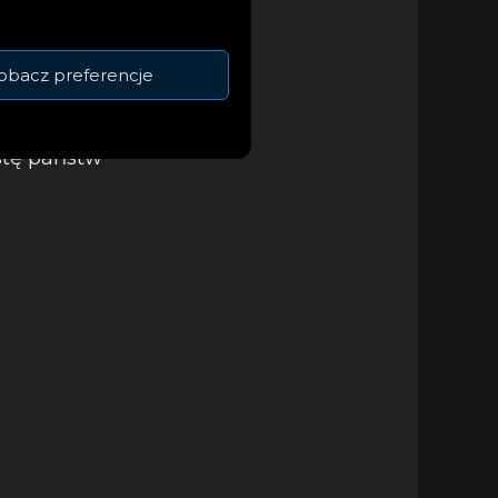
obacz preferencje
ału, który odbędzie
 Finaliści zostali
stę państw