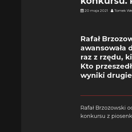
konkursu. P
20 maja 2021
Tomek We
Rafał Brzozow
awansowała do
raz z rzędu, k
Kto przeszedł
wyniki drugieg
Rafał Brzozowski o
konkursu z piosenk