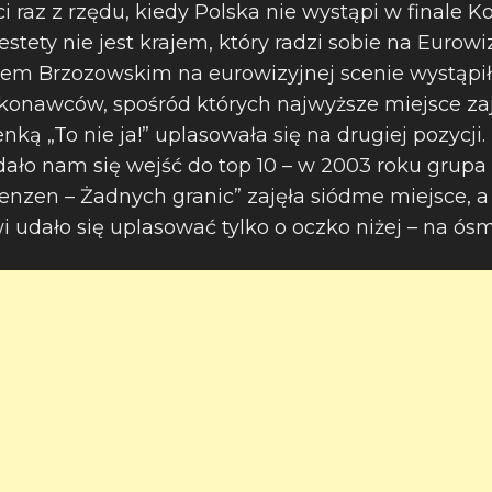
eci raz z rzędu, kiedy Polska nie wystąpi w finale 
estety nie jest krajem, który radzi sobie na Eurowi
łem Brzozowskim na eurowizyjnej scenie wystąpi
onawców, spośród których najwyższe miejsce zaj
nką „To nie ja!” uplasowała się na drugiej pozycji
ało nam się wejść do top 10 – w 2003 roku grupa 
nzen – Żadnych granic” zajęła siódme miejsce, a
udało się uplasować tylko o oczko niżej – na ósme