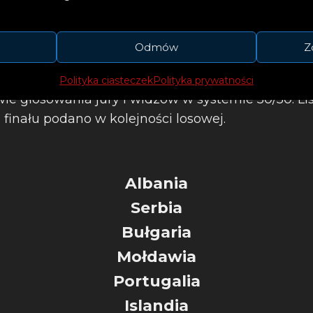
Odmów
Z
finału Eurowizji 2021 ogłoszone. Do wielkiego fin
erdamie, awansowało w czwartek kolejne 10 krajów.
Polityka ciasteczek
Polityka prywatności
ie głosowania jury i widzów w systemie 50/50. Li
finału podano w kolejności losowej.
Albania
Serbia
Bułgaria
Mołdawia
Portugalia
Islandia