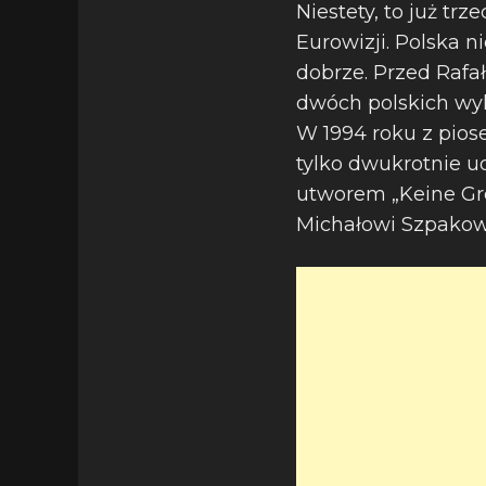
Niestety, to już trz
Eurowizji. Polska ni
dobrze. Przed Rafa
dwóch polskich wyk
W 1994 roku z piose
tylko dwukrotnie ud
utworem „Keine Gre
Michałowi Szpakowi 