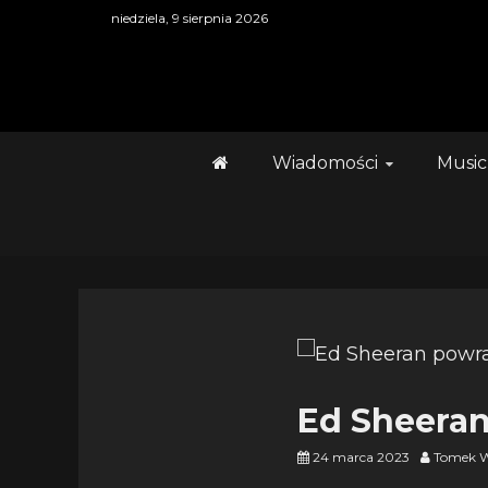
Skip
niedziela, 9 sierpnia 2026
to
content
Wiadomości
Music
Ed Sheeran
24 marca 2023
Tomek W