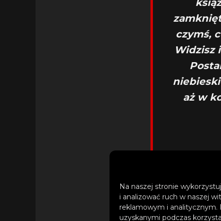
ksią
zamknięt
czymś, c
Widzisz 
Posta
niebieski
aż w ko
Na naszej stronie wykorzystuj
i analizować ruch w naszej wi
„-„, obnażający du
reklamowym i analitycznym. 
osobistych przeżyci
uzyskanymi podczas korzystan