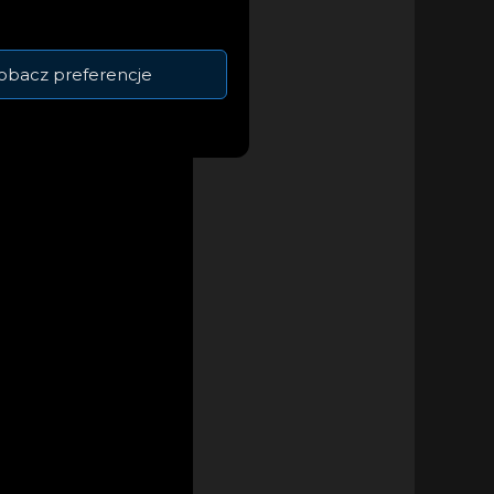
biegłego roku po
obacz preferencje