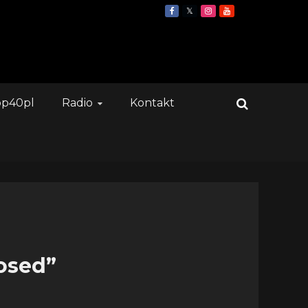
op40pl
Radio
Kontakt
osed”