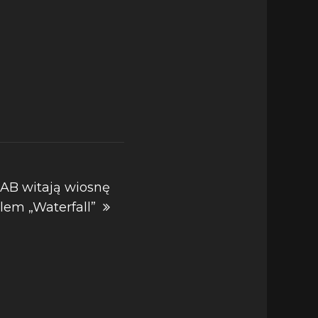
HAB witają wiosnę
em „Waterfall”