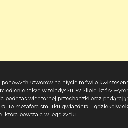
j popowych utworów na płycie mówi o kwintesencji 
ciedlenie także w teledysku. W klipie, który wyr
a podczas wieczornej przechadzki oraz podążają
ra. To metafora smutku gwiazdora – gdziekolwiek
, która powstała w jego życiu.