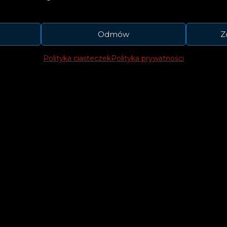
nera (The National). Utwory powstały w lutym u
ntów, które zmieniły życie wokalisty.
Odmów
Z
Polityka ciasteczek
Polityka prywatności