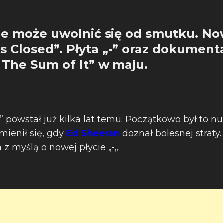
e może uwolnić się od smutku. Now
s Closed”. Płyta „-” oraz dokumenta
 The Sum of It” w maju.
 powstał już kilka lat temu. Początkowo był to nu
zmienił się, gdy
Ed Sheeran
doznał bolesnej straty.
z myślą o nowej płycie „-„.