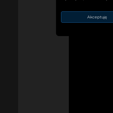
pomocą Aarona Dess
serii ciężkich mome
Akceptuję