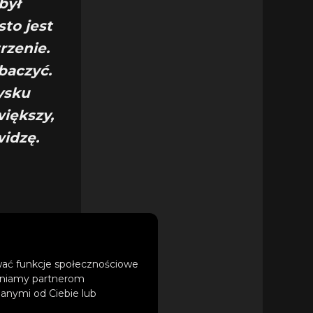
był
to jest
rzenie.
baczyć.
ysku
większy,
widzę.
ować funkcje społecznościowe
tępniamy partnerom
ateriał na
anymi od Ciebie lub
 piosenek na płytę z