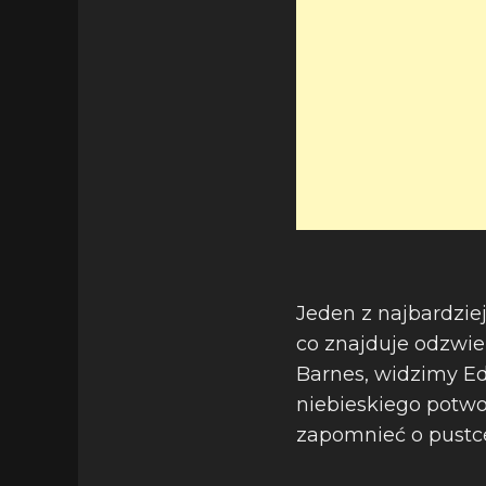
Jeden z najbardzie
co znajduje odzwier
Barnes, widzimy Ed
niebieskiego potwo
zapomnieć o pustce