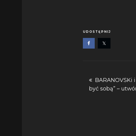
UDOSTĘPNIJ
Nawigacja
BARANOVSKi i 
być sobą” – utwór 
wpisu