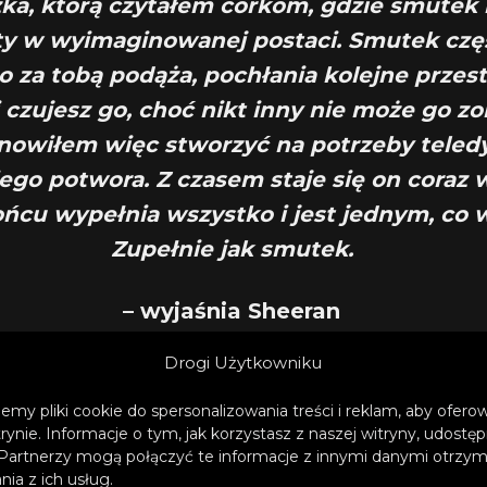
żka, którą czytałem córkom, gdzie smutek 
y w wyimaginowanej postaci. Smutek częs
o za tobą podąża, pochłania kolejne przest
i czujesz go, choć nikt inny nie może go zo
nowiłem więc stworzyć na potrzeby teled
ego potwora. Z czasem staje się on coraz 
ńcu wypełnia wszystko i jest jednym, co 
Zupełnie jak smutek.
– wyjaśnia Sheeran
Drogi Użytkowniku
emy pliki cookie do spersonalizowania treści i reklam, aby ofer
trynie. Informacje o tym, jak korzystasz z naszej witryny, udos
szę, nowy album Eda ukaże się 5 maja. Opierając m
Partnerzy mogą połączyć te informacje z innymi danymi otrzym
ach związanych z żałobą i nadzieją, Ed napisał 14
ia z ich usług.