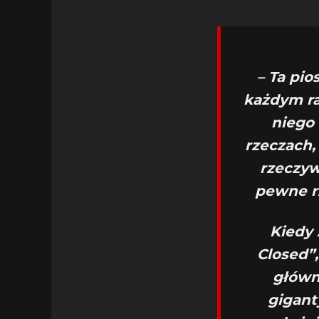
– Ta pio
każdym ra
niego 
rzeczach,
rzeczywi
pewne rz
Kiedy 
Closed”
główn
giganty