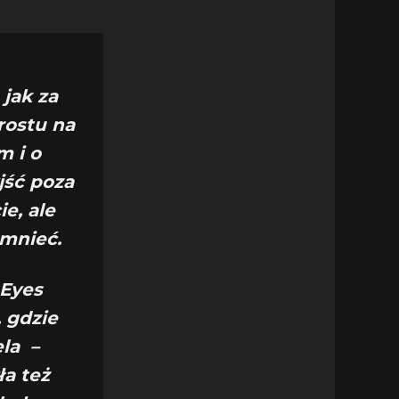
 jak za
rostu na
m i o
jść poza
ie, ale
omnieć.
„Eyes
 gdzie
la –
ła też