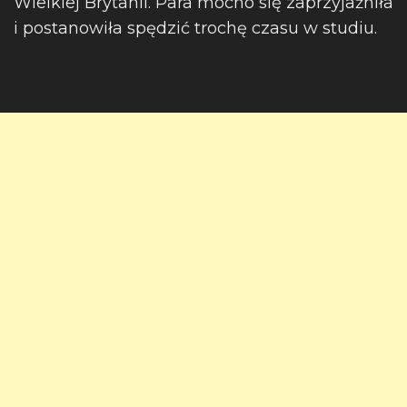
Wielkiej Brytanii. Para mocno się zaprzyjaźniła
i postanowiła spędzić trochę czasu w studiu.