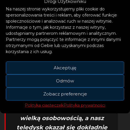
Drogi Użytkowniku
Na naszej stronie wykorzystujemy pliki cookie do
spersonalizowania treści i reklam, aby oferować funkcje
społecznościowe i analizować ruch w naszej witrynie.
Informacje o tym, jak korzystasz z naszej witryny,
udostępniamy partnerom reklamowym i analitycznym.
– Przez kilka miesięcy byłam
Partnerzy mogą połączyć te informacje z innymi danymi
w trasie koncertowej po
otrzymanymi od Ciebie lub uzyskanymi podczas
korzystania z ich usług.
Ameryce z Edem Sheeranem i
miałam szczęście, że Dan
Akceptuję
(Bastille) również tam
koncertował. Pomyślałam, że
Odmów
warto spotkać się w Nashville
Zobacz preferencje
i nakręcić klip. Nashville to
Polityka ciasteczek
Polityka prywatności
świetne miejsce wypełnione
wielką osobowością, a nasz
teledysk okazał się dokładnie