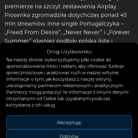
premierze na szczyt zestawienia Airplay.
Piosenka zgromadziła dotychczas ponad 45
mln streamów. Inne single Portugalczyka –
„Freed From Desire”, „Never Never” i „Forever
Summer” również podbiły polską listę i
zapewniły artyści aż siedem platynowych płyt.
Drogi Użytkowniku
Na naszej stronie wykorzystujemy pliki cookie do
spersonalizowania treści i reklam, aby oferować funkcje
społecznościowe i analizować ruch w naszej witrynie.
Informacje o tym, jak korzystasz z naszej witryny,
udostępniamy partnerom reklamowym i analitycznym.
Partnerzy mogą połączyć te informacje z innymi danymi
otrzymanymi od Ciebie lub uzyskanymi podczas
korzystania z ich usług.
Odnoszący spore sukcesy duet Perfect Pitch
Akceptuję
tworzą Timo Erlenbruch i Stefan Richly.
Odmów