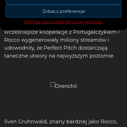
Artyści mają koncie wiele uhonorowanych
złotymi i platynowymi płytami produkcji,
Zobacz preferencje
choćby wspomniane „Freed From Desire”,
Polityka ciasteczek
Polityka prywatności
„Never Never” i „Starlight” Drenchilla. Ich
wcześniejsze kooperacje z Portugalczykiem i
Rocco wygenerowały miliony streamów i
udowodniły, że Perfect Pitch dostarczają
taneczne utwory na najwyższym poziomie.
Sven Gruhnwald, znany bardziej jako Rocco,