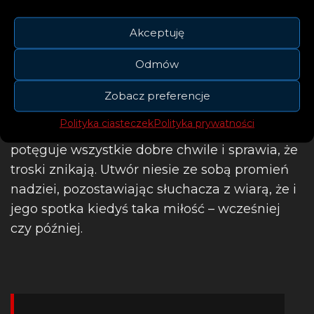
Akceptuję
Odmów
Zobacz preferencje
To folkowa, pełna energii piosenka o
Polityka ciasteczek
Polityka prywatności
odnalezieniu bratniej duszy, kogoś, kto
potęguje wszystkie dobre chwile i sprawia, że
troski znikają. Utwór niesie ze sobą promień
nadziei, pozostawiając słuchacza z wiarą, że i
jego spotka kiedyś taka miłość – wcześniej
czy później.