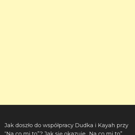
Jak doszło do współpracy Dudka i Kayah przy
“Na co mi to”? Jak się okazuje „Na co mi to”