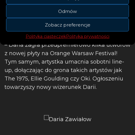
Post udostępniony przez Daria Zawiałow (@zavialovd)
Odmów
Zobacz preferencje
Trzy tygodnie po premierze singla – 3 czerwca
Polityka ciasteczek
Polityka prywatności
– Daria zagra przedpremierowo kilka utworów
z nowej płyty na Orange Warsaw Festival!
Tym samym, artystka umacnia sobotni line-
up, dołączając do grona takich artystów jak
The 1975, Ellie Goulding czy Oki. Ogłoszeniu
towarzyszy nowy wizerunek Darii.