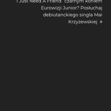
“I Just Need A Friend” czarnym koniem
Eurowizji Junior? Posłuchaj
debiutanckiego singla Mai
Krzyżewskiej