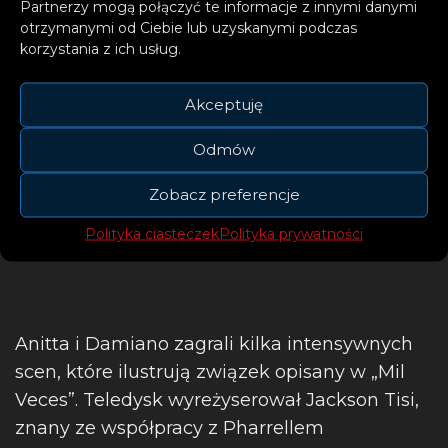
czarujący i jest dla mnie
Partnerzy mogą połączyć te informacje z innymi danymi
otrzymanymi od Ciebie lub uzyskanymi podczas
prawdziwym przyjacielem, a
korzystania z ich usług.
nasza praca była niesamowita.
Bardzo podoba mi się efekt
Akceptuję
końcowy i mam nadzieję, że
Odmów
spodoba się także i wam.
Zobacz preferencje
– dodaje artystka
Polityka ciasteczek
Polityka prywatności
Anitta i Damiano zagrali kilka intensywnych
scen, które ilustrują związek opisany w „Mil
Veces”. Teledysk wyreżyserował Jackson Tisi,
znany ze współpracy z Pharrellem