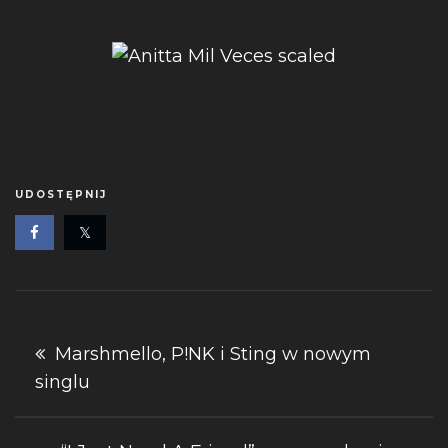
UDOSTĘPNIJ
Nawigacja
Marshmello, P!NK i Sting w nowym
singlu
wpisu