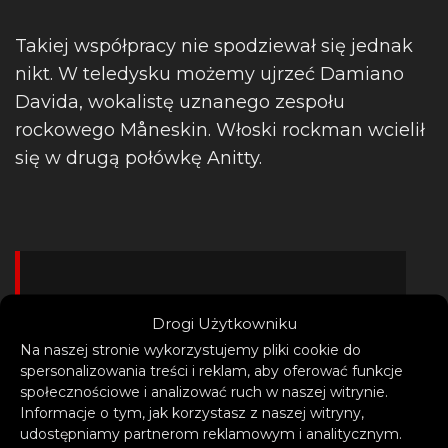
Takiej współpracy nie spodziewał się jednak
nikt. W teledysku możemy ujrzeć Damiano
Davida, wokalistę uznanego zespołu
rockowego Måneskin. Włoski rockman wcielił
się w drugą połówkę Anitty.
– Ten klip jest naprawdę
Drogi Użytkowniku
Na naszej stronie wykorzystujemy pliki cookie do
seksowny! Jest seksowny,
spersonalizowania treści i reklam, aby oferować funkcje
dynamiczny i ma piękną
społecznościowe i analizować ruch w naszej witrynie.
Informacje o tym, jak korzystasz z naszej witryny,
estetykę. Damiano jest
udostępniamy partnerom reklamowym i analitycznym.