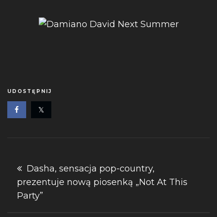
UDOSTĘPNIJ
Nawigacja
Dasha, sensacja pop-country,
prezentuje nową piosenką „Not At This
wpisu
Party”