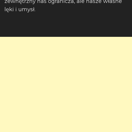
zewnętrzny nas ogranicza, ale nasze własne
lęki i umysł.