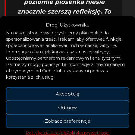
poziomie piosenka niesie
znacznie szerszą refleksję. To
alegoria życia – opowiada o
Drogi Użytkowniku
tym, jak sami zamykamy się w
Na naszej stronie wykorzystujemy pliki cookie do
spersonalizowania treści i reklam, aby oferować funkcje
więzieniu strachu,
społecznościowe i analizować ruch w naszej witrynie.
niepewności i braku zdolności
Informacje o tym, jak korzystasz z naszej witryny,
udostępniamy partnerom reklamowym i analitycznym.
do zmiany. Zdarza się, że w
Partnerzy mogą połączyć te informacje z innymi danymi
kluczowych momentach nie
otrzymanymi od Ciebie lub uzyskanymi podczas
korzystania z ich usług.
potrafimy spojrzeć na świat i
życie z innej perspektywy.
Akceptuję
– opowiada Artysta o samym
Odmów
singlu
Zobacz preferencje
Polityka ciasteczek
Polityka prywatności