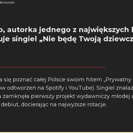
eclawski
o, autorka jednego z największych 
je singiel „Nie będę Twoją dziewc
a się poznać całej Polsce swoim hitem „Prywatny
ów odtworzeń na Spotify i YouTube). Singiel znala
ra zamknęła pierwszy projekt wydawniczy młodej ar
 debiut, docierając na najwyższe rotacje.