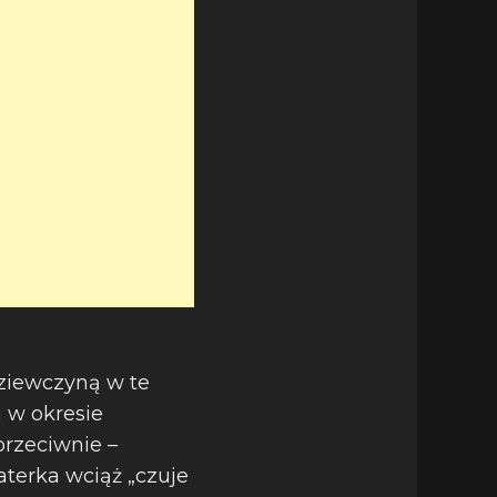
dziewczyną w te
a w okresie
przeciwnie –
terka wciąż „czuje