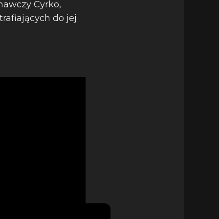
znawczy Cyrko,
rafiających do jej