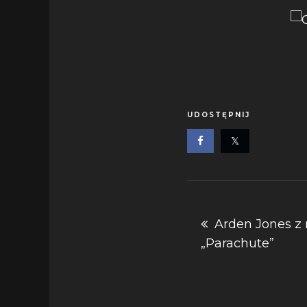
UDOSTĘPNIJ
Nawigacja
Arden Jones z
„Parachute”
wpisu