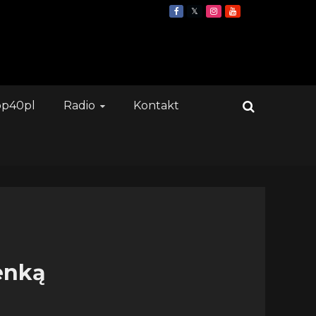
op40pl
Radio
Kontakt
enką