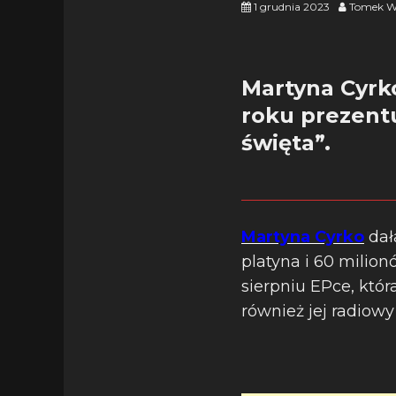
1 grudnia 2023
Tomek W
Martyna Cyrk
roku prezentu
święta”.
Martyna Cyrko
dał
platyna i 60 milion
sierpniu EPce, któ
również jej radiowy