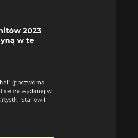
hitów 2023
zyną w te
 bal” (poczwórna
zł się na wydanej w
tystki. Stanowił