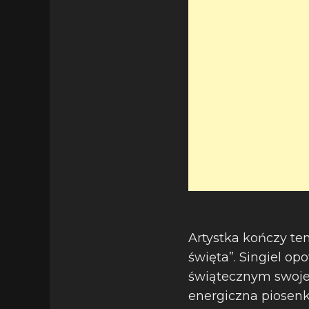
Artystka kończy te
święta”. Singiel op
świątecznym swoje r
energiczna piosenk