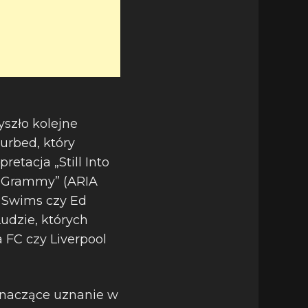
yszło kolejne
urbed, który
etacja „Still Into
ch Grammy” (ARIA
y Swims czy Ed
udzie, których
 FC czy Liverpool
znaczące uznanie w