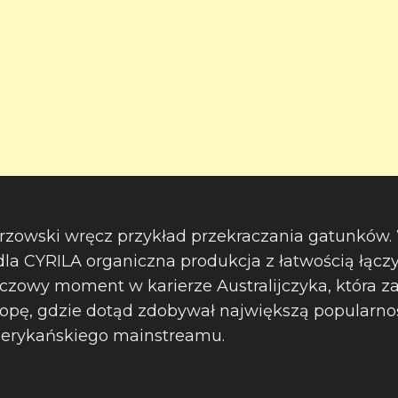
strzowski wręcz przykład przekraczania gatunków
dla CYRILA organiczna produkcja z łatwością łącz
uczowy moment w karierze Australijczyka, która 
uropę, gdzie dotąd zdobywał największą popularno
amerykańskiego mainstreamu.