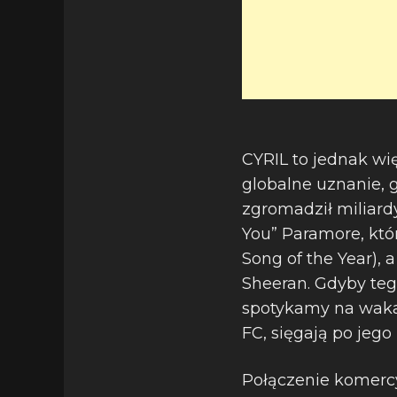
CYRIL to jednak wię
globalne uznanie, g
zgromadził miliardy
You” Paramore, któ
Song of the Year),
Sheeran. Gdyby tego
spotykamy na wakac
FC, sięgają po jego
Połączenie komercy