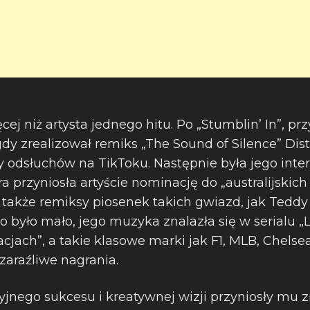
cej niż artysta jednego hitu. Po „Stumblin’ In”, prz
dy zrealizował remiks „The Sound of Silence” Dist
 odsłuchów na TikToku. Następnie była jego interpr
ra przyniosła artyście nominację do „australijski
 a także remiksy piosenek takich gwiazd, jak Tedd
 było mało, jego muzyka znalazła się w serialu „L
jach”, a takie klasowe marki jak F1, MLB, Chelsea
 zaraźliwe nagrania.
jnego sukcesu i kreatywnej wizji przyniosły mu 