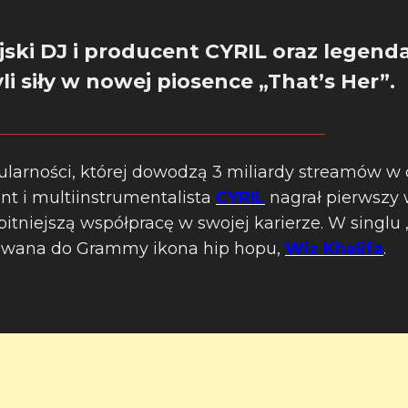
ijski DJ i producent CYRIL oraz legend
li siły w nowej piosence „That’s Her”.
larności, której dowodzą 3 miliardy streamów w
ent i multiinstrumentalista
CYRIL
nagrał pierwszy 
tniejszą współpracę w swojej karierze. W singlu 
owana do Grammy ikona hip hopu,
Wiz Khalifa
.