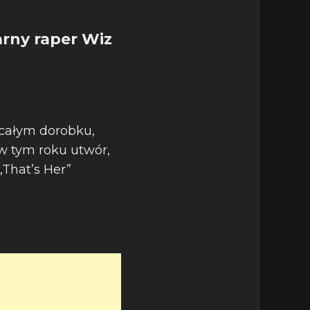
arny raper Wiz
 całym dorobku,
w tym roku utwór,
„That’s Her”