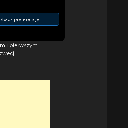
nej muzyce.
towym fenomenem.
obacz preferencje
amingu,
obył ponadto
 i Niemczech.
ym i pierwszym
zwecji.