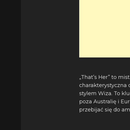
„That’s Her” to mi
charakterystyczna 
stylem Wiza. To kl
poza Australię i E
przebijać się do 