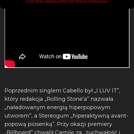
Polityka ciasteczek
Polityka prywatności
Poprzednim singlem Cabello był „I LUV IT”,
który redakcja „Rolling Stone’a” nazwała
„naładowanym energią hiperpopowym
utworem”, a Stereogum „hiperaktywną avant-
popową piosenką”. Przy okazji premiery
„Billboard” chwalił Camilę za „zuchwałość i