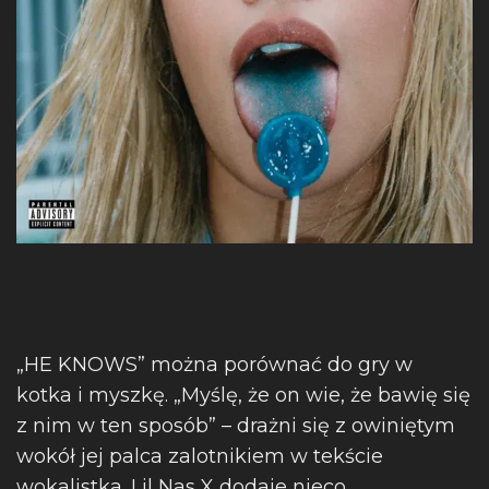
„HE KNOWS” można porównać do gry w
kotka i myszkę. „Myślę, że on wie, że bawię się
z nim w ten sposób” – drażni się z owiniętym
wokół jej palca zalotnikiem w tekście
wokalistka. Lil Nas X dodaje nieco