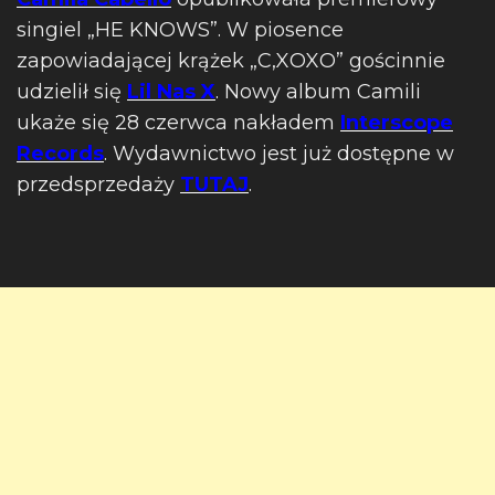
singiel „HE KNOWS”. W piosence
zapowiadającej krążek „C,XOXO” gościnnie
udzielił się
Lil Nas X
. Nowy album Camili
ukaże się 28 czerwca nakładem
Interscope
Records
. Wydawnictwo jest już dostępne w
przedsprzedaży
TUTAJ
.