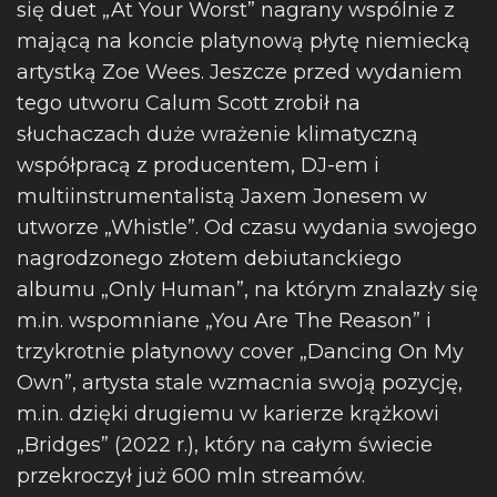
się duet „At Your Worst” nagrany wspólnie z
mającą na koncie platynową płytę niemiecką
artystką Zoe Wees. Jeszcze przed wydaniem
tego utworu Calum Scott zrobił na
słuchaczach duże wrażenie klimatyczną
współpracą z producentem, DJ-em i
multiinstrumentalistą Jaxem Jonesem w
utworze „Whistle”. Od czasu wydania swojego
nagrodzonego złotem debiutanckiego
albumu „Only Human”, na którym znalazły się
m.in. wspomniane „You Are The Reason” i
trzykrotnie platynowy cover „Dancing On My
Own”, artysta stale wzmacnia swoją pozycję,
m.in. dzięki drugiemu w karierze krążkowi
„Bridges” (2022 r.), który na całym świecie
przekroczył już 600 mln streamów.