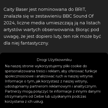
Caity Baser jest nominowana do BRIT,
znalazła się w zestawieniu BBC Sound Of
2024, liczne media umieszczają ją na listach
artystów wartych obserwowania. Biorąc pod
uwagę, że jest dopiero luty, ten rok może być
dla niej fantastyczny.
Wyczekiwany przez fanów mixtape „Still
Drogi Użytkowniku
Learning” ujrzy światło dzienne 12 marca.
Na naszej stronie wykorzystujemy pliki cookie do
Obok „I’m A Problem” znajdą się na nim
spersonalizowania treści i reklam, aby oferować funkcje
znane już hity – „Friendly Sex”, „X&Y” czy
społecznościowe i analizować ruch w naszej witrynie.
Informacje o tym, jak korzystasz z naszej witryny,
„Pretty Boys”, które było pierwszą piosenką
udostępniamy partnerom reklamowym i analitycznym.
Caity notowaną na brytyjskiej liście Top 30.
Partnerzy mogą połączyć te informacje z innymi danymi
otrzymanymi od Ciebie lub uzyskanymi podczas
korzystania z ich usług.