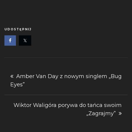
UDOSTĘPNIJ
Nawigacja
Amber Van Day z nowym singlem „Bug
Eyes”
wpisu
Wiktor Waligóra porywa do tańca swoim
„Zagrajmy”