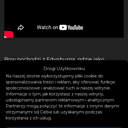
Bow pochodzi z Edynburga, gdzie jako
nastolatka trenowała skoki na trampolinie z
Drogi Użytkowniku
przyszłą reprezentacją Wielkiej Brytanii,
Na naszej stronie wykorzystujemy pliki cookie do
spersonalizowania treści i reklam, aby oferować funkcje
zanim nieszczęśliwy wypadek przerwał jej
społecznościowe i analizować ruch w naszej witrynie.
plany. Ciało, na które liczyła, okazało się
Informacje o tym, jak korzystasz z naszej witryny,
zawodne, a w procesie rehabilitacji Bow
udostępniamy partnerom reklamowym i analitycznym.
Partnerzy mogą połączyć te informacje z innymi danymi
odnalazła w sobie pasję do muzyki, kiedy to
otrzymanymi od Ciebie lub uzyskanymi podczas
tata śpiewał jej do snu. Tak rozbudzona
korzystania z ich usług.
miłość skłoniła ją do przeprowadzki do