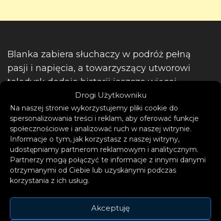
Blanka zabiera słuchaczy w podróż pełną
pasji i napięcia, a towarzyszący utworowi
teledysk dodaje historii jeszcze więcej
Drogi Użytkowniku
dramaturgii. Nakręcony na planie serialu
Na naszej stronie wykorzystujemy pliki cookie do
„Skazana”, klip przedstawia artystkę w roli
spersonalizowania treści i reklam, aby oferować funkcje
więźniarki, która podejmuje desperacką
społecznościowe i analizować ruch w naszej witrynie.
ucieczkę. Finał tej historii kryje jednak
Informacje o tym, jak korzystasz z naszej witryny,
udostępniamy partnerom reklamowym i analitycznym.
największą niespodziankę – intrygującego
Partnerzy mogą połączyć te informacje z innymi danymi
gościa, który podgrzewa atmosferę i wzbudza
otrzymanymi od Ciebie lub uzyskanymi podczas
falę spekulacji.
korzystania z ich usług.
Akceptuję