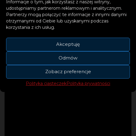
Informacje o tym, jak korzystasz z naszej witryny,
studyjną która przyniosła wiele wyjątkowych
udostępniamy partnerom reklamowym i analitycznym.
singli.
Partnerzy mogą połączyć te informacje z innymi danymi
otrzymanymi od Ciebie lub uzyskanymi podczas
korzystania z ich usług.
Akceptuję
Odmów
Zobacz preferencje
Polityka ciasteczek
Polityka prywatności