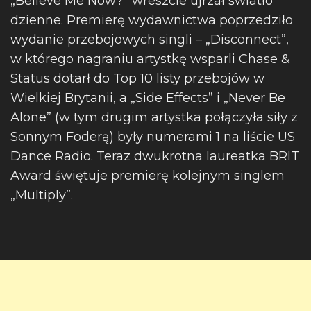
„Believe Me Now?” wreszcie ujrzał światło
dzienne. Premierę wydawnictwa poprzedziło
wydanie przebojowych singli – „Disconnect”,
w którego nagraniu artystkę wsparli Chase &
Status dotarł do Top 10 listy przebojów w
Wielkiej Brytanii, a „Side Effects” i „Never Be
Alone” (w tym drugim artystka połączyła siły z
Sonnym Foderą) były numerami 1 na liście US
Dance Radio. Teraz dwukrotna laureatka BRIT
Award świętuje premierę kolejnym singlem
„Multiply”.