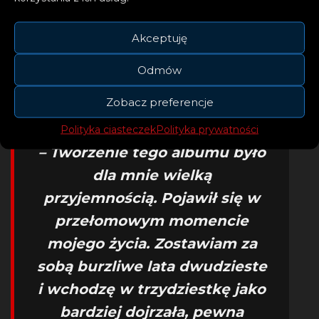
sezonie, syntezatorowy rave „Darkest Hour”,
którego współtwórcą jest MNEK czy
Akceptuję
nawiązujący do połowy pierwszej dekady XXI
Odmów
w. „Keep Holding On”.
Zobacz preferencje
Polityka ciasteczek
Polityka prywatności
– Tworzenie tego albumu było
dla mnie wielką
przyjemnością. Pojawił się w
przełomowym momencie
mojego życia. Zostawiam za
sobą burzliwe lata dwudzieste
i wchodzę w trzydziestkę jako
bardziej dojrzała, pewna