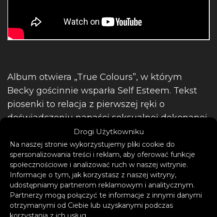
Album otwiera „True Colours”, w którym
Becky gościnnie wsparła Self Esteem. Tekst
piosenki to relacja z pierwszej ręki o
doświadczeniu napaści seksualnej dokonanej
przez kogoś, komu się ufa i w sytuacji, w
Drogi Użytkowniku
której przyjaciele nie wierzą w wersję ofiary.
Na naszej stronie wykorzystujemy pliki cookie do
spersonalizowania treści i reklam, aby oferować funkcje
Dalej mamy choćby wymienione już „Side
społecznościowe i analizować ruch w naszej witrynie.
Effects” czy „Never Be Alone”. Obok znanych
Informacje o tym, jak korzystasz z naszej witryny,
już singli krążek zawiera bogactwo nowości,
udostępniamy partnerom reklamowym i analitycznym.
Partnerzy mogą połączyć te informacje z innymi danymi
jak choćby wspomniany house’owy banger
otrzymanymi od Ciebie lub uzyskanymi podczas
„Multiply” – klubowy pewniak w letnim
korzystania z ich usług.