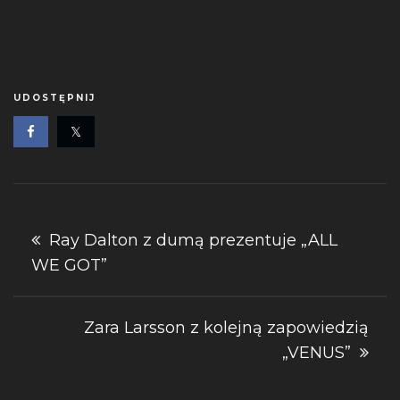
UDOSTĘPNIJ
Nawigacja
Ray Dalton z dumą prezentuje „ALL
WE GOT”
wpisu
Zara Larsson z kolejną zapowiedzią
„VENUS”