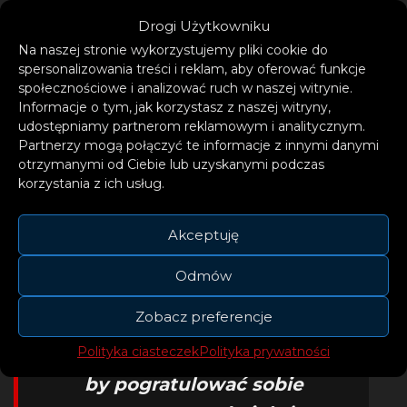
Drogi Użytkowniku
Na naszej stronie wykorzystujemy pliki cookie do
spersonalizowania treści i reklam, aby oferować funkcje
społecznościowe i analizować ruch w naszej witrynie.
Informacje o tym, jak korzystasz z naszej witryny,
udostępniamy partnerom reklamowym i analitycznym.
Partnerzy mogą połączyć te informacje z innymi danymi
otrzymanymi od Ciebie lub uzyskanymi podczas
korzystania z ich usług.
Akceptuję
– Mamy problem z
mówieniem, że jesteśmy
Odmów
zadowoleni z czegoś, co
Zobacz preferencje
zrobiliśmy. Tak jakby to był
Polityka ciasteczek
Polityka prywatności
powód do wstydu lub hańby,
by pogratulować sobie