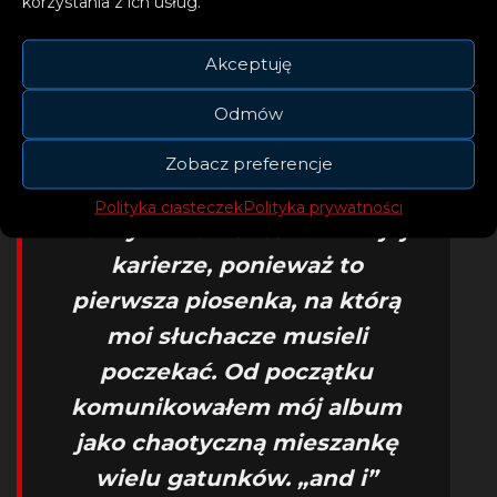
propozycją.
korzystania z ich usług.
Akceptuję
Odmów
Zobacz preferencje
– Wierzę, że „and i” będzie
Polityka ciasteczek
Polityka prywatności
ważnym momentem w mojej
karierze, ponieważ to
pierwsza piosenka, na którą
moi słuchacze musieli
poczekać. Od początku
komunikowałem mój album
jako chaotyczną mieszankę
wielu gatunków. „and i”