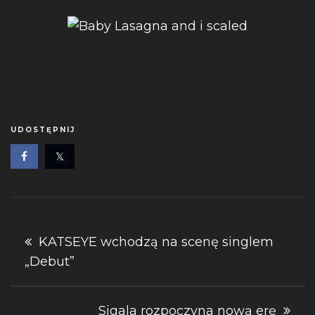
UDOSTĘPNIJ
Nawigacja
KATSEYE wchodzą na scenę singlem
„Debut”
wpisu
Sigala rozpoczyna nową erę