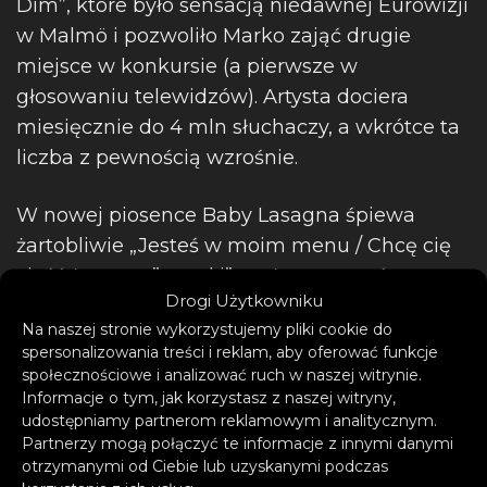
Dim”, które było sensacją niedawnej Eurowizji
w Malmö i pozwoliło Marko zająć drugie
miejsce w konkursie (a pierwsze w
głosowaniu telewidzów). Artysta dociera
miesięcznie do 4 mln słuchaczy, a wkrótce ta
liczba z pewnością wzrośnie.
W nowej piosence Baby Lasagna śpiewa
żartobliwie „Jesteś w moim menu / Chcę cię
zjeść żywcem”. „and i” można nazwać
Drogi Użytkowniku
„piosenką miłosną z twistem”. Zaskoczenia
Na naszej stronie wykorzystujemy pliki cookie do
dotyczą nie tylko tekstu, ale i samej
spersonalizowania treści i reklam, aby oferować funkcje
kompozycji, w której znalazło się miejsce na
społecznościowe i analizować ruch w naszej witrynie.
teatralne załamanie i na zmiany tempa. Fani
Informacje o tym, jak korzystasz z naszej witryny,
udostępniamy partnerom reklamowym i analitycznym.
dotychczasowych singli Chorwata z
Partnerzy mogą połączyć te informacje z innymi danymi
pewnością będą zaskoczeni jego nową
otrzymanymi od Ciebie lub uzyskanymi podczas